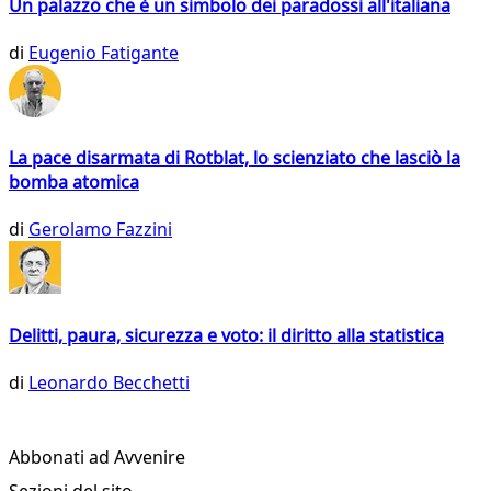
Un palazzo che è un simbolo dei paradossi all'italiana
di
Eugenio Fatigante
La pace disarmata di Rotblat, lo scienziato che lasciò la
bomba atomica
di
Gerolamo Fazzini
Delitti, paura, sicurezza e voto: il diritto alla statistica
di
Leonardo Becchetti
Abbonati ad Avvenire
Sezioni del sito