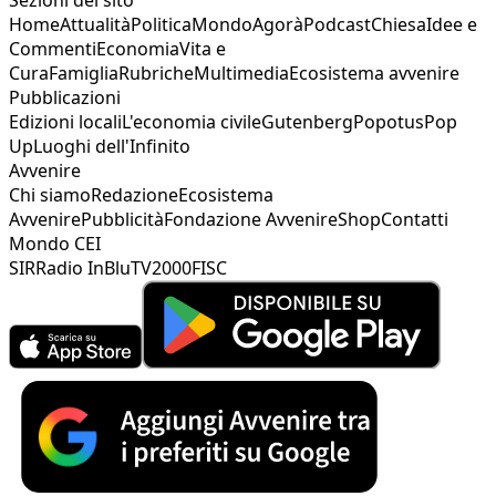
Home
Attualità
Politica
Mondo
Agorà
Podcast
Chiesa
Idee e
Commenti
Economia
Vita e
Cura
Famiglia
Rubriche
Multimedia
Ecosistema avvenire
Pubblicazioni
Edizioni locali
L'economia civile
Gutenberg
Popotus
Pop
Up
Luoghi dell'Infinito
Avvenire
Chi siamo
Redazione
Ecosistema
Avvenire
Pubblicità
Fondazione Avvenire
Shop
Contatti
Mondo CEI
SIR
Radio InBlu
TV2000
FISC