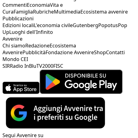
Commenti
Economia
Vita e
Cura
Famiglia
Rubriche
Multimedia
Ecosistema avvenire
Pubblicazioni
Edizioni locali
L'economia civile
Gutenberg
Popotus
Pop
Up
Luoghi dell'Infinito
Avvenire
Chi siamo
Redazione
Ecosistema
Avvenire
Pubblicità
Fondazione Avvenire
Shop
Contatti
Mondo CEI
SIR
Radio InBlu
TV2000
FISC
Segui Avvenire su