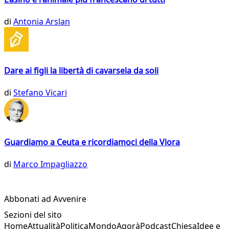
di
Antonia Arslan
Dare ai figli la libertà di cavarsela da soli
di
Stefano Vicari
Guardiamo a Ceuta e ricordiamoci della Vlora
di
Marco Impagliazzo
Abbonati ad Avvenire
Sezioni del sito
Home
Attualità
Politica
Mondo
Agorà
Podcast
Chiesa
Idee e