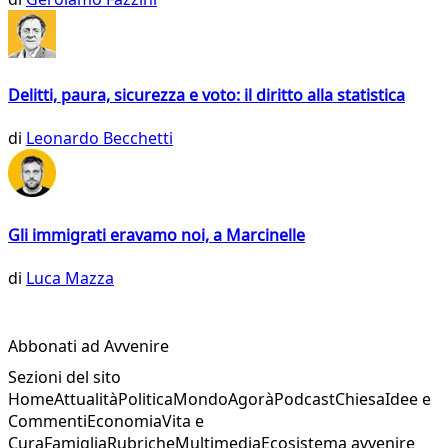
Delitti, paura, sicurezza e voto: il diritto alla statistica
di
Leonardo Becchetti
Gli immigrati eravamo noi, a Marcinelle
di
Luca Mazza
Abbonati ad Avvenire
Sezioni del sito
Home
Attualità
Politica
Mondo
Agorà
Podcast
Chiesa
Idee e
Commenti
Economia
Vita e
Cura
Famiglia
Rubriche
Multimedia
Ecosistema avvenire