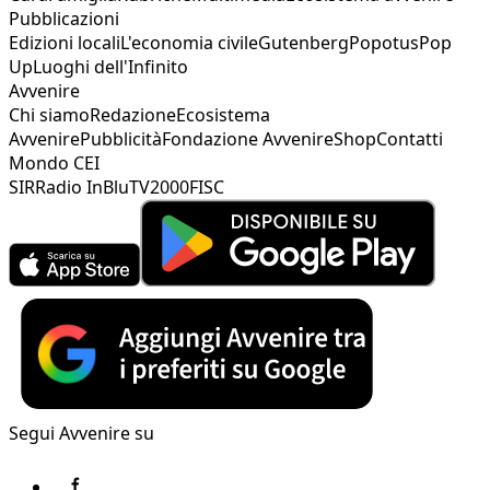
Pubblicazioni
Edizioni locali
L'economia civile
Gutenberg
Popotus
Pop
Up
Luoghi dell'Infinito
Avvenire
Chi siamo
Redazione
Ecosistema
Avvenire
Pubblicità
Fondazione Avvenire
Shop
Contatti
Mondo CEI
SIR
Radio InBlu
TV2000
FISC
Segui Avvenire su