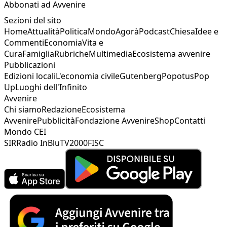
Abbonati ad Avvenire
Sezioni del sito
Home
Attualità
Politica
Mondo
Agorà
Podcast
Chiesa
Idee e
Commenti
Economia
Vita e
Cura
Famiglia
Rubriche
Multimedia
Ecosistema avvenire
Pubblicazioni
Edizioni locali
L'economia civile
Gutenberg
Popotus
Pop
Up
Luoghi dell'Infinito
Avvenire
Chi siamo
Redazione
Ecosistema
Avvenire
Pubblicità
Fondazione Avvenire
Shop
Contatti
Mondo CEI
SIR
Radio InBlu
TV2000
FISC