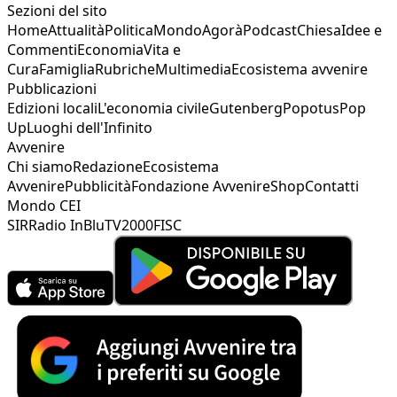
Sezioni del sito
Home
Attualità
Politica
Mondo
Agorà
Podcast
Chiesa
Idee e
Commenti
Economia
Vita e
Cura
Famiglia
Rubriche
Multimedia
Ecosistema avvenire
Pubblicazioni
Edizioni locali
L'economia civile
Gutenberg
Popotus
Pop
Up
Luoghi dell'Infinito
Avvenire
Chi siamo
Redazione
Ecosistema
Avvenire
Pubblicità
Fondazione Avvenire
Shop
Contatti
Mondo CEI
SIR
Radio InBlu
TV2000
FISC