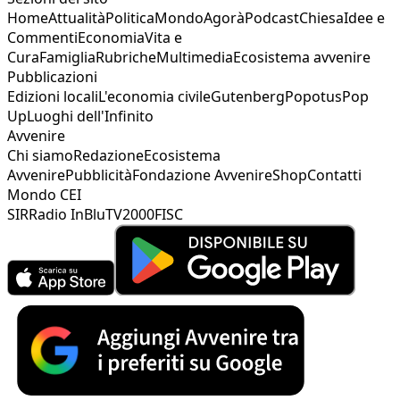
Home
Attualità
Politica
Mondo
Agorà
Podcast
Chiesa
Idee e
Commenti
Economia
Vita e
Cura
Famiglia
Rubriche
Multimedia
Ecosistema avvenire
Pubblicazioni
Edizioni locali
L'economia civile
Gutenberg
Popotus
Pop
Up
Luoghi dell'Infinito
Avvenire
Chi siamo
Redazione
Ecosistema
Avvenire
Pubblicità
Fondazione Avvenire
Shop
Contatti
Mondo CEI
SIR
Radio InBlu
TV2000
FISC