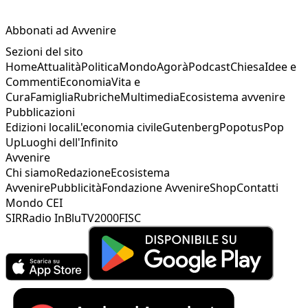
Abbonati ad Avvenire
Sezioni del sito
Home
Attualità
Politica
Mondo
Agorà
Podcast
Chiesa
Idee e
Commenti
Economia
Vita e
Cura
Famiglia
Rubriche
Multimedia
Ecosistema avvenire
Pubblicazioni
Edizioni locali
L'economia civile
Gutenberg
Popotus
Pop
Up
Luoghi dell'Infinito
Avvenire
Chi siamo
Redazione
Ecosistema
Avvenire
Pubblicità
Fondazione Avvenire
Shop
Contatti
Mondo CEI
SIR
Radio InBlu
TV2000
FISC