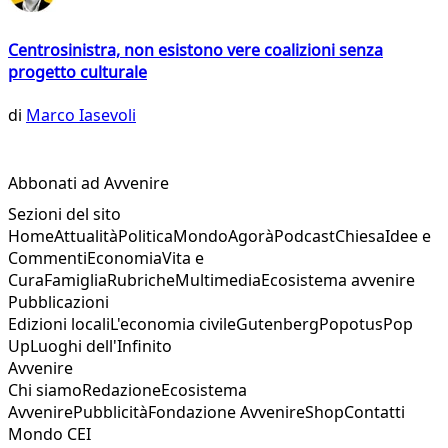
Centrosinistra, non esistono vere coalizioni senza
progetto culturale
di
Marco Iasevoli
Abbonati ad Avvenire
Sezioni del sito
Home
Attualità
Politica
Mondo
Agorà
Podcast
Chiesa
Idee e
Commenti
Economia
Vita e
Cura
Famiglia
Rubriche
Multimedia
Ecosistema avvenire
Pubblicazioni
Edizioni locali
L'economia civile
Gutenberg
Popotus
Pop
Up
Luoghi dell'Infinito
Avvenire
Chi siamo
Redazione
Ecosistema
Avvenire
Pubblicità
Fondazione Avvenire
Shop
Contatti
Mondo CEI