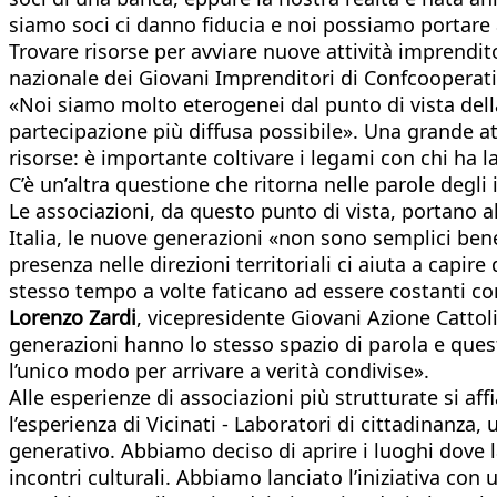
siamo soci ci danno fiducia e noi possiamo portare av
Trovare risorse per avviare nuove attività imprendit
nazionale dei Giovani Imprenditori di Confcooperat
«Noi siamo molto eterogenei dal punto di vista dell
partecipazione più diffusa possibile». Una grande att
risorse: è importante coltivare i legami con chi ha 
C’è un’altra questione che ritorna nelle parole degli i
Le associazioni, da questo punto di vista, portano 
Italia, le nuove generazioni «non sono semplici bene
presenza nelle direzioni territoriali ci aiuta a capi
stesso tempo a volte faticano ad essere costanti co
Lorenzo Zardi
, vicepresidente Giovani Azione Cattoli
generazioni hanno lo stesso spazio di parola e ques
l’unico modo per arrivare a verità condivise».
Alle esperienze di associazioni più strutturate si af
l’esperienza di Vicinati - Laboratori di cittadinanza,
generativo. Abbiamo deciso di aprire i luoghi dove la
incontri culturali. Abbiamo lanciato l’iniziativa con