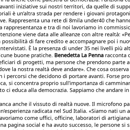
anti iniziative sui nostri territori, da quelle di supp
oriali è un’altra strada per rendere i giovani protago
ive. Rappresenta una rete di 8mila under40 che hanno
a rappresentanza e tra di noi lavoriamo in commissio
enzione viene data alle alleanze con altre realtà: «Per
la possibilità di fare credito e accompagnare poi i nu
ntervistati. È la presenza di under 35 nei livelli più a
alcune buone pratiche.
Benedetta La Penna
racconta ch
ficiari di progetti, ma persone che prendono parte ai
re dove la nostra realtà deve andare». Che cosa osserv
n i percorsi che decidono di portare avanti. Forse pr
ca, si concentra proprio sull’importanza di camminare 
to ci educa alla democrazia. Sappiamo che andare in p
fianca anche il vissuto di realtà nuove. Il microfono p
 un’esperienza radicata nel Sud Italia. «Siamo nati un 
voriamo come uffici, officine, laboratori di artigianat
 una pagina social e ha avuto successo, le persone si 