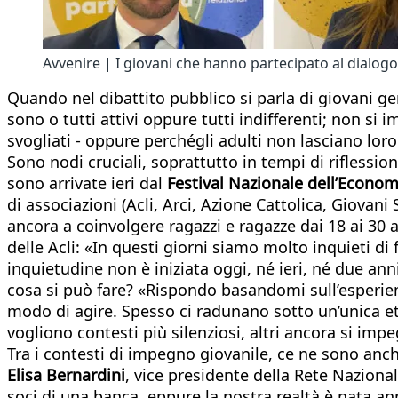
Avvenire | I giovani che hanno partecipato al dialogo
Quando nel dibattito pubblico si parla di giovani gen
sono o tutti attivi oppure tutti indifferenti; non s
svogliati - oppure perchégli adulti non lasciano lor
Sono nodi cruciali, soprattutto in tempi di riflessio
sono arrivate ieri dal
Festival Nazionale dell’Economi
di associazioni (Acli, Arci, Azione Cattolica, Giova
ancora a coinvolgere ragazzi e ragazze dai 18 ai 30 
delle Acli: «In questi giorni siamo molto inquieti 
inquietudine non è iniziata oggi, né ieri, né due ann
cosa si può fare? «Rispondo basandomi sull’esperienz
modo di agire. Spesso ci radunano sotto un’unica et
vogliono contesti più silenziosi, altri ancora si impe
Tra i contesti di impegno giovanile, ce ne sono an
Elisa Bernardini
, vice presidente della Rete Nazion
soci di una banca, eppure la nostra realtà è nata an