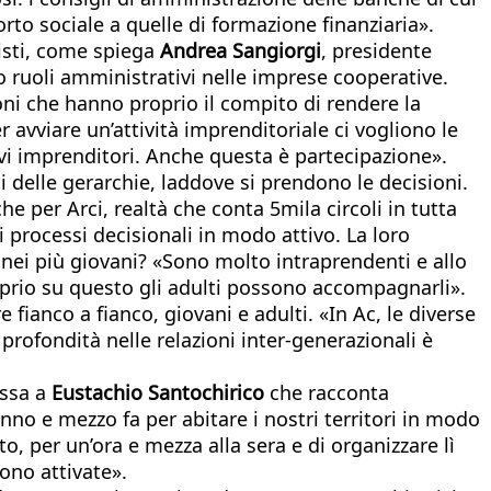
orto sociale a quelle di formazione finanziaria».
nisti, come spiega
Andrea Sangiorgi
, presidente
 ruoli amministrativi nelle imprese cooperative.
ni che hanno proprio il compito di rendere la
 avviare un’attività imprenditoriale ci vogliono le
ovi imprenditori. Anche questa è partecipazione».
lti delle gerarchie, laddove si prendono le decisioni.
e per Arci, realtà che conta 5mila circoli in tutta
 processi decisionali in modo attivo. La loro
a nei più giovani? «Sono molto intraprendenti e allo
oprio su questo gli adulti possono accompagnarli».
fianco a fianco, giovani e adulti. «In Ac, le diverse
rofondità nelle relazioni inter-generazionali è
assa a
Eustachio Santochirico
che racconta
anno e mezzo fa per abitare i nostri territori in modo
o, per un’ora e mezza alla sera e di organizzare lì
sono attivate».