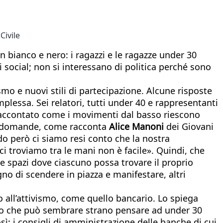
Civile
n bianco e nero: i ragazzi e le ragazze under 30
 social; non si interessano di politica perché sono
smo e nuovi stili di partecipazione. Alcune risposte
lessa. Sei relatori, tutti under 40 e rappresentanti
o raccontato come i movimenti dal basso riescono
oro domande, come racconta
Alice Manoni
dei Giovani
do però ci siamo resi conto che la nostra
ci troviamo tra le mani non è facile». Quindi, che
re spazi dove ciascuno possa trovare il proprio
no di scendere in piazza e manifestare, altri
 all’attivismo, come quello bancario. Lo spiega
«So che può sembrare strano pensare ad under 30
ì: i consigli di amministrazione delle banche di cui