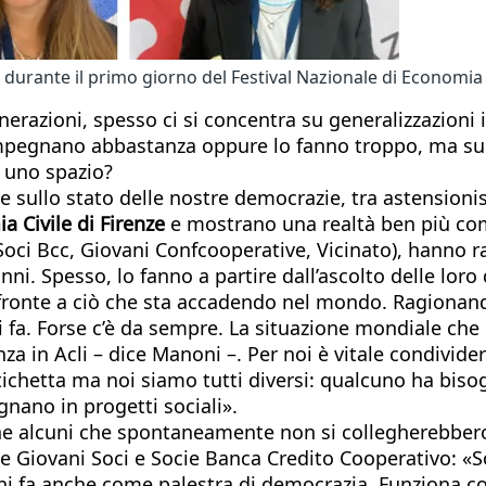
 durante il primo giorno del Festival Nazionale di Economia 
erazioni, spesso ci si concentra su generalizzazioni i
i impegnano abbastanza oppure lo fanno troppo, ma sui
o uno spazio?
ne sullo stato delle nostre democrazie, tra astensioni
a Civile di Firenze
e mostrano una realtà ben più comp
ni Soci Bcc, Giovani Confcooperative, Vicinato), hann
anni. Spesso, lo fanno a partire dall’ascolto delle l
di fronte a ciò che sta accadendo nel mondo. Ragionan
i fa. Forse c’è da sempre. La situazione mondiale che 
a in Acli – dice Manoni –. Per noi è vitale condivide
ichetta ma noi siamo tutti diversi: qualcuno ha bisog
gnano in progetti sociali».
che alcuni che spontaneamente non si collegherebbero
ale Giovani Soci e Socie Banca Credito Cooperativo: 
ni fa anche come palestra di democrazia. Funziona cos