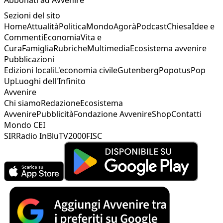
Sezioni del sito
Home
Attualità
Politica
Mondo
Agorà
Podcast
Chiesa
Idee e
Commenti
Economia
Vita e
Cura
Famiglia
Rubriche
Multimedia
Ecosistema avvenire
Pubblicazioni
Edizioni locali
L'economia civile
Gutenberg
Popotus
Pop
Up
Luoghi dell'Infinito
Avvenire
Chi siamo
Redazione
Ecosistema
Avvenire
Pubblicità
Fondazione Avvenire
Shop
Contatti
Mondo CEI
SIR
Radio InBlu
TV2000
FISC