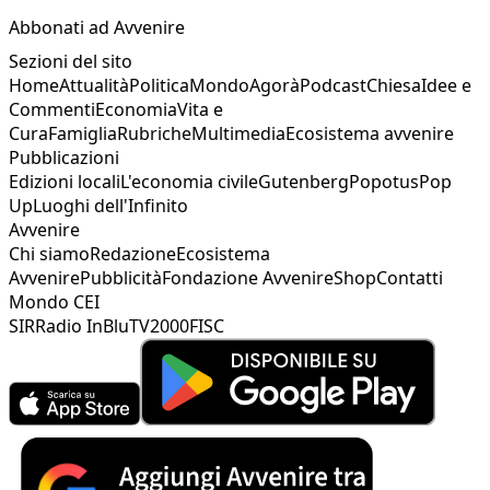
Abbonati ad Avvenire
Sezioni del sito
Home
Attualità
Politica
Mondo
Agorà
Podcast
Chiesa
Idee e
Commenti
Economia
Vita e
Cura
Famiglia
Rubriche
Multimedia
Ecosistema avvenire
Pubblicazioni
Edizioni locali
L'economia civile
Gutenberg
Popotus
Pop
Up
Luoghi dell'Infinito
Avvenire
Chi siamo
Redazione
Ecosistema
Avvenire
Pubblicità
Fondazione Avvenire
Shop
Contatti
Mondo CEI
SIR
Radio InBlu
TV2000
FISC