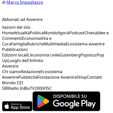
di
Marco Impagliazzo
Abbonati ad Avvenire
Sezioni del sito
Home
Attualità
Politica
Mondo
Agorà
Podcast
Chiesa
Idee e
Commenti
Economia
Vita e
Cura
Famiglia
Rubriche
Multimedia
Ecosistema avvenire
Pubblicazioni
Edizioni locali
L'economia civile
Gutenberg
Popotus
Pop
Up
Luoghi dell'Infinito
Avvenire
Chi siamo
Redazione
Ecosistema
Avvenire
Pubblicità
Fondazione Avvenire
Shop
Contatti
Mondo CEI
SIR
Radio InBlu
TV2000
FISC