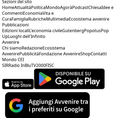
Sezioni del sito
Home
Attualità
Politica
Mondo
Agorà
Podcast
Chiesa
Idee e
Commenti
Economia
Vita e
Cura
Famiglia
Rubriche
Multimedia
Ecosistema avvenire
Pubblicazioni
Edizioni locali
L'economia civile
Gutenberg
Popotus
Pop
Up
Luoghi dell'Infinito
Avvenire
Chi siamo
Redazione
Ecosistema
Avvenire
Pubblicità
Fondazione Avvenire
Shop
Contatti
Mondo CEI
SIR
Radio InBlu
TV2000
FISC