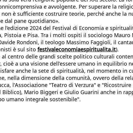
onnicomprensiva e avvolgente. Per superare la religio
i, non è sufficiente costruire teorie, perché anche la
i e dal pane quotidiano».
e l’edizione 2024 del Festival di Economia e spiritual
a, Pistoia e Pisa. Tra i molti ospiti il sociologo Mau
vide Rondoni, il teologo Massimo Faggioli, il cantaut
isti è sul sito
festivaleconomiaespiritualita.it
).
 centro delle grandi scelte politico culturali contem
s
, cioè a una visione dell’essere umano in equilibrio 
sfare anche la sete di spiritualità, nel momento in cu
sieme, nella dimensione della comunità, ovvero della rel
ucca, l'Associazione "Teatro di Verzura" e "Ricostruire 
al Biblico), Mario Biggeri e Giulio Guarini anche in ra
ppo umano integrale sostenibile".