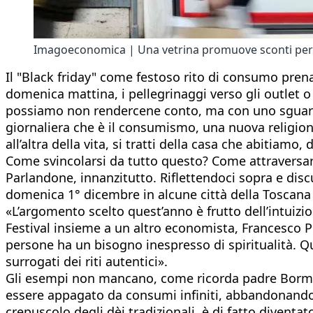
Imagoeconomica | Una vetrina promuove sconti per il
Il "Black friday" come festoso rito di consumo prena
domenica mattina, i pellegrinaggi verso gli outlet o 
possiamo non rendercene conto, ma con uno sguardo
giornaliera che è il consumismo, una nuova religio
all’altra della vita, si tratti della casa che abitiamo
Come svincolarsi da tutto questo? Come attraversa
Parlandone, innanzitutto. Riflettendoci sopra e disc
domenica 1° dicembre in alcune città della Toscana 
«L’argomento scelto quest’anno è frutto dell’intuiz
Festival insieme a un altro economista, Francesco P
persone ha un bisogno inespresso di spiritualità. Q
surrogati dei riti autentici».
Gli esempi non mancano, come ricorda padre Bormolini
essere appagato da consumi infiniti, abbandonando t
crepuscolo degli dèi tradizionali, è di fatto diventat