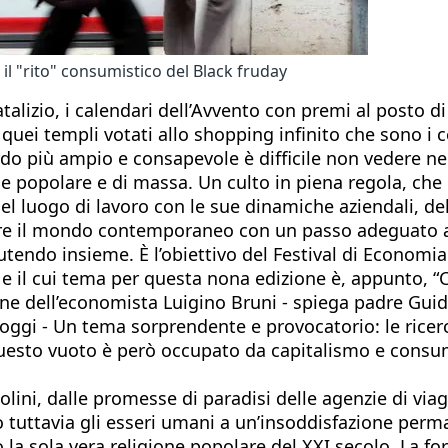
 "rito" consumistico del Black fruday
talizio, i calendari dell’Avvento con premi al posto 
quei templi votati allo shopping infinito che sono i c
 più ampio e consapevole è difficile non vedere nel
ne popolare e di massa. Un culto in piena regola, c
, del luogo di lavoro con le sue dinamiche aziendali, de
re il mondo contemporaneo con un passo adeguato al
utendo insieme. È l’obiettivo del Festival di Economia
e il cui tema per questa nona edizione è, appunto, “
ione dell’economista Luigino Bruni - spiega padre Gui
oggi - Un tema sorprendente e provocatorio: le ricer
uesto vuoto è però occupato da capitalismo e consumis
, dalle promesse di paradisi delle agenzie di viaggio
uttavia gli esseri umani a un’insoddisfazione perman
o la sola vera religione popolare del XXI secolo. La fo