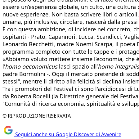
essere un’esperienza globale, un culto, una cultura 
nuove esperienze. Non basta scrivere libri o articol
umana, più inclusiva, circolare, nascerà dalla prass
È con questa ambizione, di incidere nel concreto, ch
ospitanti - Prato, Capannori, Lucca, Scandicci, Vagli
Leonardo Becchetti, madre Noemi Scarpa, il poeta Da
programma completo con tutte le tappe e i protagon
«Abbiamo voluto mettere insieme l’economia, che è al
l’
homo oeconomicus
lasci spazio all’
homo integrali
padre Bormolini -. Oggi il mercato pretende di soddi
stessi", mentre il diritto alla felicità si declina in
Tra i promotori del Festival ci sono l'arcidiocesi di L
da Roberta Rocelli (la Direttrice generale del Festiv
"Comunità di ricerca economia, spiritualità e svilu
© RIPRODUZIONE RISERVATA
Seguici anche su Google Discover di Avvenire