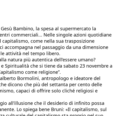
di Gesù Bambino, la spesa al supermercato la
entri commerciali... Nelle singole azioni quotidiane
 capitalismo, come nella sua trasposizione
he ci accompagna nel passaggio da una dimensione
lle attività nel tempo libero.
la natura più autentica dell’essere umano?
 e Spiritualità che si tiene da sabato 23 novembre a
Capitalismo come religione”.
dalberto Bormolini, antropologo e ideatore del
che dicono che più del settanta per cento delle
mo, capaci di offrire solo cliché religiosi e
 all’illusione che il desiderio di infinito possa
ente. Lo spiega bene Bruni: «Il capitalismo, sul
rza culturale del capitalismo sta proprio nel suo