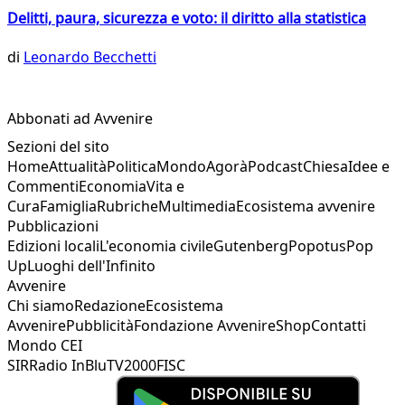
Delitti, paura, sicurezza e voto: il diritto alla statistica
di
Leonardo Becchetti
Abbonati ad Avvenire
Sezioni del sito
Home
Attualità
Politica
Mondo
Agorà
Podcast
Chiesa
Idee e
Commenti
Economia
Vita e
Cura
Famiglia
Rubriche
Multimedia
Ecosistema avvenire
Pubblicazioni
Edizioni locali
L'economia civile
Gutenberg
Popotus
Pop
Up
Luoghi dell'Infinito
Avvenire
Chi siamo
Redazione
Ecosistema
Avvenire
Pubblicità
Fondazione Avvenire
Shop
Contatti
Mondo CEI
SIR
Radio InBlu
TV2000
FISC