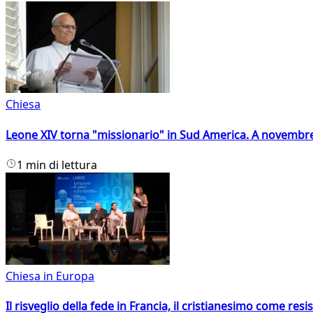
Chiesa
Leone XIV torna "missionario" in Sud America. A novembre
1 min di lettura
Chiesa in Europa
Il risveglio della fede in Francia, il cristianesimo come resis