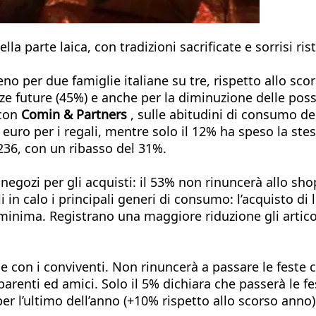
la parte laica, con tradizioni sacrificate e sorrisi rist
eno per due famiglie italiane su tre, rispetto allo sc
zze future (45%) e anche per la diminuzione delle pos
 con
Comin & Partners
, sulle abitudini di consumo degl
euro per i regali, mentre solo il 12% ha speso la stes
236, con un ribasso del 31%.
 negozi per gli acquisti: il 53% non rinuncerà allo sh
i in calo i principali generi di consumo: l’acquisto di
minima. Registrano una maggiore riduzione gli artico
tale con i conviventi. Non rinuncerà a passare le feste 
parenti ed amici. Solo il 5% dichiara che passerà le f
er l’ultimo dell’anno (+10% rispetto allo scorso anno