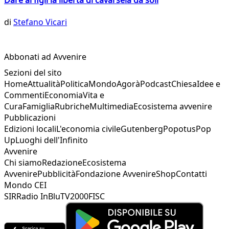
di
Stefano Vicari
Abbonati ad Avvenire
Sezioni del sito
Home
Attualità
Politica
Mondo
Agorà
Podcast
Chiesa
Idee e
Commenti
Economia
Vita e
Cura
Famiglia
Rubriche
Multimedia
Ecosistema avvenire
Pubblicazioni
Edizioni locali
L'economia civile
Gutenberg
Popotus
Pop
Up
Luoghi dell'Infinito
Avvenire
Chi siamo
Redazione
Ecosistema
Avvenire
Pubblicità
Fondazione Avvenire
Shop
Contatti
Mondo CEI
SIR
Radio InBlu
TV2000
FISC