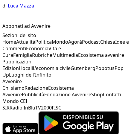
di
Luca Mazza
Abbonati ad Avvenire
Sezioni del sito
Home
Attualità
Politica
Mondo
Agorà
Podcast
Chiesa
Idee e
Commenti
Economia
Vita e
Cura
Famiglia
Rubriche
Multimedia
Ecosistema avvenire
Pubblicazioni
Edizioni locali
L'economia civile
Gutenberg
Popotus
Pop
Up
Luoghi dell'Infinito
Avvenire
Chi siamo
Redazione
Ecosistema
Avvenire
Pubblicità
Fondazione Avvenire
Shop
Contatti
Mondo CEI
SIR
Radio InBlu
TV2000
FISC