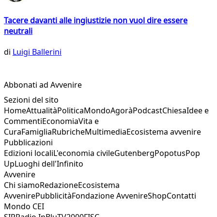
Tacere davanti alle ingiustizie non vuol dire essere
neutrali
di
Luigi Ballerini
Abbonati ad Avvenire
Sezioni del sito
Home
Attualità
Politica
Mondo
Agorà
Podcast
Chiesa
Idee e
Commenti
Economia
Vita e
Cura
Famiglia
Rubriche
Multimedia
Ecosistema avvenire
Pubblicazioni
Edizioni locali
L'economia civile
Gutenberg
Popotus
Pop
Up
Luoghi dell'Infinito
Avvenire
Chi siamo
Redazione
Ecosistema
Avvenire
Pubblicità
Fondazione Avvenire
Shop
Contatti
Mondo CEI
SIR
Radio InBlu
TV2000
FISC