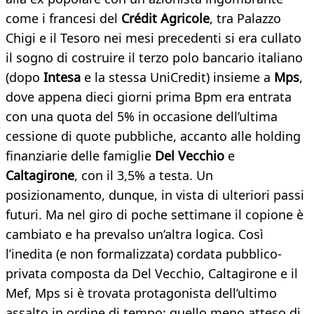
come i francesi del
Crédit Agricole
, tra Palazzo
Chigi e il Tesoro nei mesi precedenti si era cullato
il sogno di costruire il terzo polo bancario italiano
(dopo
Intesa
e la stessa UniCredit) insieme a
Mps
,
dove appena dieci giorni prima Bpm era entrata
con una quota del 5% in occasione dell’ultima
cessione di quote pubbliche, accanto alle holding
finanziarie delle famiglie
Del Vecchio
e
Caltagirone
, con il 3,5% a testa. Un
posizionamento, dunque, in vista di ulteriori passi
futuri. Ma nel giro di poche settimane il copione è
cambiato e ha prevalso un’altra logica. Così
l’inedita (e non formalizzata) cordata pubblico-
privata composta da Del Vecchio, Caltagirone e il
Mef, Mps si è trovata protagonista dell’ultimo
assalto in ordine di tempo: quello meno atteso di