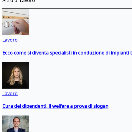
Altro di Lavoro
Lavoro
Ecco come si diventa specialisti in conduzione di impianti 
Lavoro
Cura dei dipendenti, il welfare a prova di slogan