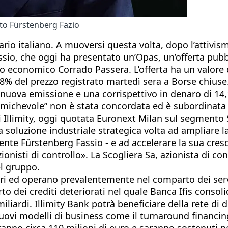
to Fürstenberg Fazio
io italiano. A muoversi questa volta, dopo l’attivismo 
sio, che oggi ha presentato un’Opas, un’offerta pubbl
ppo economico Corrado Passera. L’offerta ha un valore 
5,8% del prezzo registrato martedì sera a Borse chius
i nuova emissione e una corrispettivo in denaro di 14,
“amichevole” non è stata concordata ed è subordinata 
i Illimity, oggi quotata Euronext Milan sul segmento St
a soluzione industriale strategica volta ad ampliare l
idente Fürstenberg Fassio - e ad accelerare la sua cres
zionisti di controllo». La Scogliera Sa, azionista di co
el gruppo.
ed operano prevalentemente nel comparto dei servizi 
rto dei crediti deteriorati nel quale Banca Ifis cons
iliardi. Illimity Bank potrà beneficiare della rete di di
 nuovi modelli di business come il turnaround financing
anno circa 110 milioni di euro e saranno sostenuti per