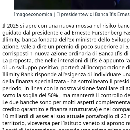
Imagoeconomica | Il presidentew di Banca Ifis Ernes
Il 2025 si apre con una nuova mossa nel risiko bancar
guidato dal presidente e ad Ernesto Fürstenberg Fas
Illimity, banca fondata dell’ex ministro dello Svilu
azione, vale a dire un premio di poco superiore al 
corrisposti 1 nuova azione ordinaria di Banca Ifis d
La proposta, che nelle intenzioni di Ifis è appunto 
di un sviluppo positivo, porterà all’incorporazione d
Illimity Bank risponde all’esigenza di individuare un
della finanza specializzata - ha sottolineato il pres
periodo, in linea con la nostra visione familiare di a
sotto la soglia del 50% , ma manterrà il controllo d
Le due banche sono per molti aspetti complementari 
credito garantito e finanza strutturata) e nel compa
10 miliardi di asset al suo attuale portafoglio di 23 m
territorio, viceversa per l’istituto veneto si aprono
I costi di integrazione, secondo una prima stima sar