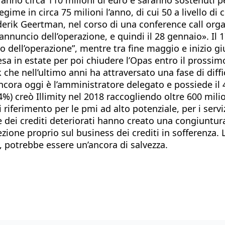
ime in circa 75 milioni l’anno, di cui 50 a livello di cos
ederik Geertman, nel corso di una conference call org
’annuncio dell’operazione, e quindi il 28 gennaio». Il 
io dell’operazione”, mentre tra fine maggio e inizio g
ttesa in estate per poi chiudere l’Opas entro il pross
he nell’ultimo anni ha attraversato una fase di diffic
cora oggi è l’amministratore delegato e possiede il 4%
4%) creò Illimity nel 2018 raccogliendo oltre 600 mil
riferimento per le pmi ad alto potenziale, per i serviz
ne dei crediti deteriorati hanno creato una congiuntura
ezione proprio sul business dei crediti in sofferenza. L
, potrebbe essere un’ancora di salvezza.