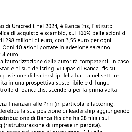
di Unicredit nel 2024, è Banca Ifis, l’istituto
ica di acquisto e scambio, sul 100% delle azioni di
di 298 milioni di euro, con 3,55 euro per ogni
e. Ogni 10 azioni portate in adesione saranno
14 euro.
all’autorizzazione delle autorità competenti. In caso
ar, e al suo delisting. «L’Opas di Banca Ifis su
a posizione di leadership della banca nel settore
cita in una prospettiva sostenibile e di lungo
ntrollo di Banca Ifis, scenderà per la prima volta
finanziari alle Pmi (in particolare factoring,
oliderebbe la sua posizione di leadership aggiungendo
stribuzione di Banca Ifis che ha 28 filiali sul
 (ristrutturazione di imprese in perdita).
 intero nel corso di quest’anno. A livello