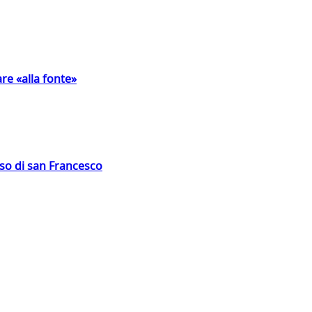
are «alla fonte»
oso di san Francesco