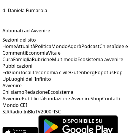
di
Daniela Fumarola
Abbonati ad Avvenire
Sezioni del sito
Home
Attualità
Politica
Mondo
Agorà
Podcast
Chiesa
Idee e
Commenti
Economia
Vita e
Cura
Famiglia
Rubriche
Multimedia
Ecosistema avvenire
Pubblicazioni
Edizioni locali
L'economia civile
Gutenberg
Popotus
Pop
Up
Luoghi dell'Infinito
Avvenire
Chi siamo
Redazione
Ecosistema
Avvenire
Pubblicità
Fondazione Avvenire
Shop
Contatti
Mondo CEI
SIR
Radio InBlu
TV2000
FISC