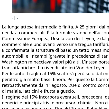
. | .
La lunga attesa intermedia è finita. A 25 giorni dal
dei dazi commerciali. È la formalizzazione dell’accord
Commissione Europea, Ursula von der Leyen, e dal p
commerciale e uno avanti verso una tregua tariffari
È confermata la struttura di base: un tetto massimo d
automobili e i ricambi (gravate in precedenza di tari
Washington minacciava valori più alti. L’intesa porta 
transatlantiche», ha rivendicato ieri Von der Leyen.
Per le auto il taglio al 15% scatterà però solo dal me
peraltro già molto bassi finora. Per questo la Commi
retroattivamente dal 1° agosto. L’Ue di contro conce
di maiale, latticini e frutta a guscio.
Il regime del 15% incorpora eventuali, precedenti da
generici e principi attivi e precursori chimici. Non 
consigliere economico di Donald Trump, Peter Navarr