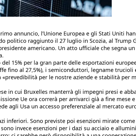
 primo annuncio, l’Unione Europea e gli Stati Uniti h
o politico raggiunto il 27 luglio in Scozia, al Trump G
residente americano. Un atto ufficiale che segna un 
a.
el 15% per la gran parte delle esportazioni europee v
ffe fino al 27,5%), i semiconduttori, legname trucioli 
«prevedibilità per le nostre aziende e stabilità per mil
se in cui Bruxelles manterrà gli impegni presi e abbatt
ssione Ue ora correrà per arrivarci già a fine mese e 
de agli Usa un accesso preferenziale al mercato europe
zi inferiori. Sono previste poi esenzioni mirate come 
ci sono invece esenzioni per i dazi su acciaio e allumi
o; ci sarebbe però disponibilità a una cooperazione 