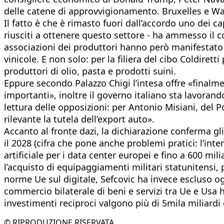
delle catene di approvvigionamento. Bruxelles e Was
Il fatto è che è rimasto fuori dall’accordo uno dei cap
riusciti a ottenere questo settore - ha ammesso il
associazioni dei produttori hanno però manifestato
vinicole. E non solo: per la filiera del cibo Coldiret
produttori di olio, pasta e prodotti suini.
Eppure secondo Palazzo Chigi l’intesa offre «finalme
importanti», inoltre il governo italiano sta lavorand
lettura delle opposizioni: per Antonio Misiani, del P
rilevante la tutela dell’export auto».
Accanto al fronte dazi, la dichiarazione conferma gli
il 2028 (cifra che pone anche problemi pratici: l’inter
artificiale per i data center europei e fino a 600 mi
l’acquisto di equipaggiamenti militari statunitensi, 
norme Ue sul digitale, Sefcovic ha invece escluso og
commercio bilaterale di beni e servizi tra Ue e Usa h
investimenti reciproci valgono più di 5mila miliardi d
© RIPRODUZIONE RISERVATA