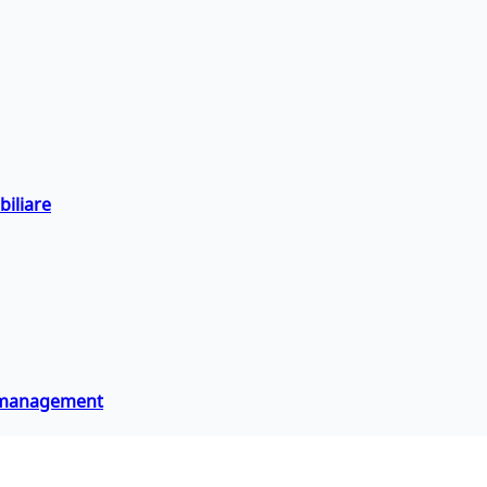
biliare
 e management