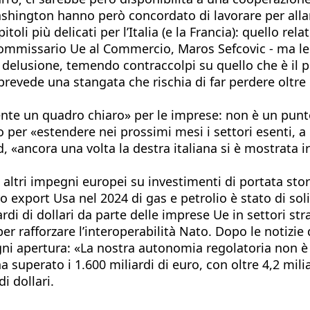
hington hanno però concordato di lavorare per allarg
itoli più delicati per l’Italia (e la Francia): quello re
 commissario Ue al Commercio, Maros Sefcovic - ma l
 delusione, temendo contraccolpi su quello che è il 
ti prevede una stangata che rischia di far perdere oltre
nte un quadro chiaro» per le imprese: non è un punto 
o per «estendere nei prossimi mesi i settori esenti, a
d, «ancora una volta la destra italiana si è mostrata 
 altri impegni europei su investimenti di portata stori
o export Usa nel 2024 di gas e petrolio è stato di soli 
liardi di dollari da parte delle imprese Ue in settori 
per rafforzare l’interoperabilità Nato. Dopo le notizi
ni apertura: «La nostra autonomia regolatoria non è m
a superato i 1.600 miliardi di euro, con oltre 4,2 mili
i dollari.