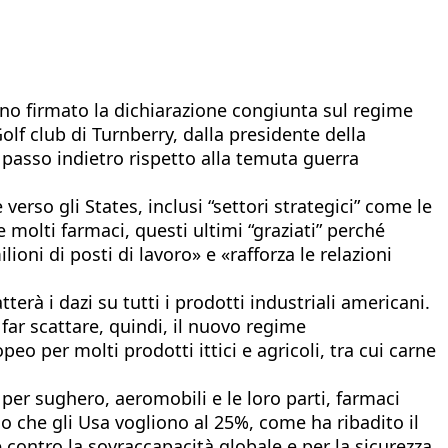
anno firmato la dichiarazione congiunta sul regime
olf club di Turnberry, dalla presidente della
passo indietro rispetto alla temuta guerra
erso gli States, inclusi “settori strategici” come le
e molti farmaci, questi ultimi “graziati” perché
ioni di posti di lavoro» e «rafforza le relazioni
erà i dazi su tutti i prodotti industriali americani.
far scattare, quindi, il nuovo regime
o per molti prodotti ittici e agricoli, tra cui carne
per sughero, aeromobili e le loro parti, farmaci
nio che gli Usa vogliono al 25%, come ha ribadito il
contro la sovraccapacità globale e per la sicurezza