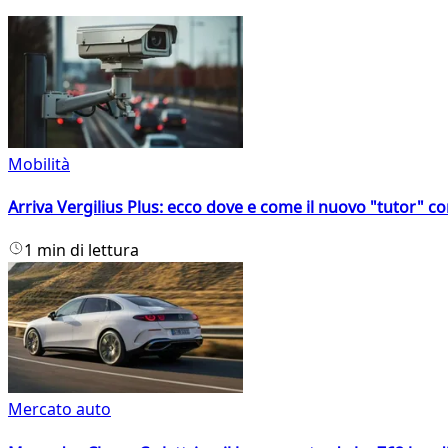
Mobilità
Arriva Vergilius Plus: ecco dove e come il nuovo "tutor" con
1 min di lettura
Mercato auto