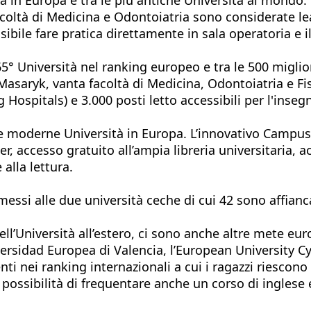
 Facoltà di Medicina e Odontoiatria sono considerate le
le fare pratica direttamente in sala operatoria e il 
65° Università nel ranking europeo e tra le 500 migli
Masaryk, vanta facoltà di Medicina, Odontoiatria e Fi
 Hospitals) e 3.000 posti letto accessibili per l'inse
e moderne Università in Europa. L’innovativo Campus 
, accesso gratuito all’ampia libreria universitaria, ac
alla lettura.
messi alle due università ceche di cui 42 sono affianc
ll’Università all’estero, ci sono anche altre mete eur
ersidad Europea di Valencia, l’European University Cyp
ti nei ranking internazionali a cui i ragazzi riescon
 possibilità di frequentare anche un corso di inglese 