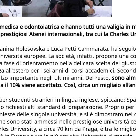
e medica e odontoiatrica e hanno tutti una valigia i
prestigiosi Atenei internazionali, tra cui la Charles Un
i Janina Holesovska e Luca Petti Cammarata, ha seguito
università europee. La società, infatti, propone una 
 fase di orientamento nella delicata scelta del giusto
 all’estero per i sei anni di corsi accademici. Second
balzo importante negli ultimi anni. Del resto,
sono alme
 il 10% viene accettato. Così, circa un migliaio all’a
er studenti stranieri in lingua inglese, spiccano: S
ono richiesti alti standard di preparazione. Proprio pe
chieste delle singole università, e si è dimostrato nel
che sono stati ammessi nelle prestigiose università c
les University, a circa 70 km da Praga, è tra le migli
ità in Europa e tra le più antiche Università al mond