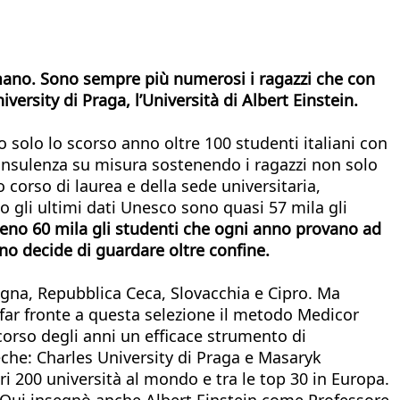
n mano. Sono sempre più numerosi i ragazzi che con
iversity di Praga, l’Università di Albert Einstein.
 solo lo scorso anno oltre 100 studenti italiani con
consulenza su misura sostenendo i ragazzi non solo
 corso di laurea e della sede universitaria,
o gli ultimi dati Unesco sono quasi 57 mila gli
no 60 mila gli studenti che ogni anno provano ad
nno decide di guardare oltre confine.
pagna, Repubblica Ceca, Slovacchia e Cipro. Ma
r far fronte a questa selezione il metodo Medicor
 corso degli anni un efficace strumento di
eche: Charles University di Praga e Masaryk
ori 200 università al mondo e tra le top 30 in Europa.
o. Qui insegnò anche Albert Einstein come Professore