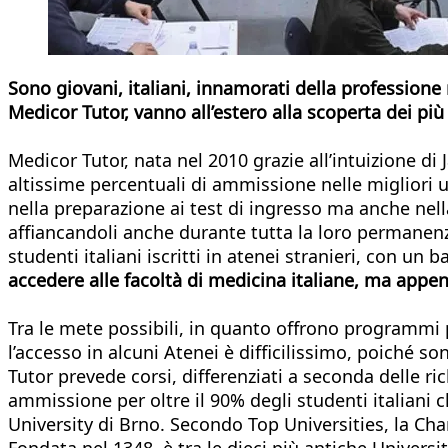
Sono giovani, italiani, innamorati della profession
Medicor Tutor, vanno all’estero alla scoperta dei più 
Medicor Tutor, nata nel 2010 grazie all’intuizione d
altissime percentuali di ammissione nelle migliori 
nella preparazione ai test di ingresso ma anche nella
affiancandoli anche durante tutta la loro permanenza
studenti italiani iscritti in atenei stranieri, con un 
accedere alle facoltà di medicina italiane, ma appena
Tra le mete possibili, in quanto offrono programmi p
l’accesso in alcuni Atenei è difficilissimo, poiché s
Tutor prevede corsi, differenziati a seconda delle ri
ammissione per oltre il 90% degli studenti italiani 
University di Brno. Secondo Top Universities, la Char
Fondata nel 1348, è tra le dieci più antiche Univers