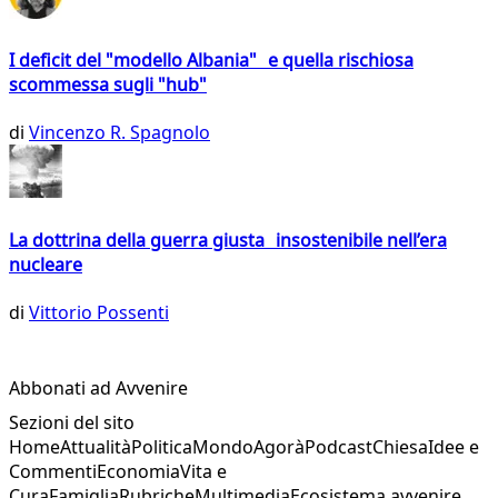
I deficit del "modello Albania" e quella rischiosa
scommessa sugli "hub"
di
Vincenzo R. Spagnolo
La dottrina della guerra giusta insostenibile nell’era
nucleare
di
Vittorio Possenti
Abbonati ad Avvenire
Sezioni del sito
Home
Attualità
Politica
Mondo
Agorà
Podcast
Chiesa
Idee e
Commenti
Economia
Vita e
Cura
Famiglia
Rubriche
Multimedia
Ecosistema avvenire