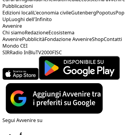
Pubblicazioni
Edizioni locali
L'economia civile
Gutenberg
Popotus
Pop
Up
Luoghi dell'Infinito
Avvenire
Chi siamo
Redazione
Ecosistema
Avvenire
Pubblicità
Fondazione Avvenire
Shop
Contatti
Mondo CEI
SIR
Radio InBlu
TV2000
FISC
Segui Avvenire su