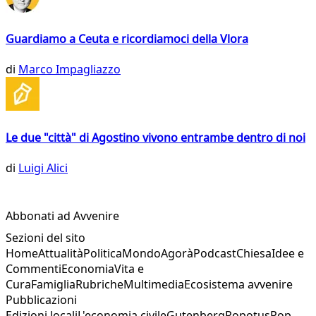
Guardiamo a Ceuta e ricordiamoci della Vlora
di
Marco Impagliazzo
Le due "città" di Agostino vivono entrambe dentro di noi
di
Luigi Alici
Abbonati ad Avvenire
Sezioni del sito
Home
Attualità
Politica
Mondo
Agorà
Podcast
Chiesa
Idee e
Commenti
Economia
Vita e
Cura
Famiglia
Rubriche
Multimedia
Ecosistema avvenire
Pubblicazioni
Edizioni locali
L'economia civile
Gutenberg
Popotus
Pop