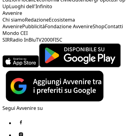
Up
Luoghi dell'Infinito
Avvenire
Chi siamo
Redazione
Ecosistema
Avvenire
Pubblicità
Fondazione Avvenire
Shop
Contatti
Mondo CEI
SIR
Radio InBlu
TV2000
FISC
Segui Avvenire su