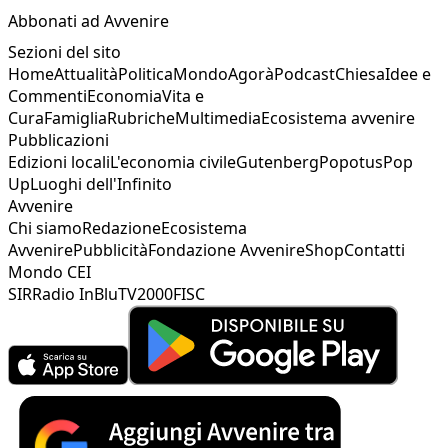
Abbonati ad Avvenire
Sezioni del sito
Home
Attualità
Politica
Mondo
Agorà
Podcast
Chiesa
Idee e
Commenti
Economia
Vita e
Cura
Famiglia
Rubriche
Multimedia
Ecosistema avvenire
Pubblicazioni
Edizioni locali
L'economia civile
Gutenberg
Popotus
Pop
Up
Luoghi dell'Infinito
Avvenire
Chi siamo
Redazione
Ecosistema
Avvenire
Pubblicità
Fondazione Avvenire
Shop
Contatti
Mondo CEI
SIR
Radio InBlu
TV2000
FISC