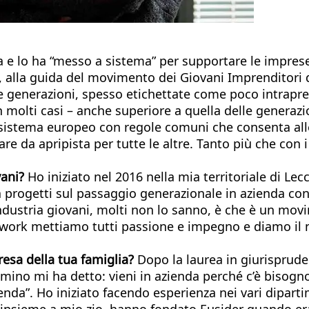
na e lo ha “messo a sistema” per supportare le impre
7, alla guida del movimento dei Giovani Imprenditori
e generazioni, spesso etichettate come poco intrapren
n molti casi – anche superiore a quella delle generaz
osistema europeo con regole comuni che consenta all
e da apripista per tutte le altre. Tanto più che con i
vani?
Ho iniziato nel 2016 nella mia territoriale di L
progetti sul passaggio generazionale in azienda con t
findustria giovani, molti non lo sanno, è che è un mo
ork mettiamo tutti passione e impegno e diamo il nos
resa della tua famiglia?
Dopo la laurea in giurisprude
comino mi ha detto: vieni in azienda perché c’è bisogno
nda”. Ho iniziato facendo esperienza nei vari diparti
 insieme a mio zio, hanno fondato Eusider quando era