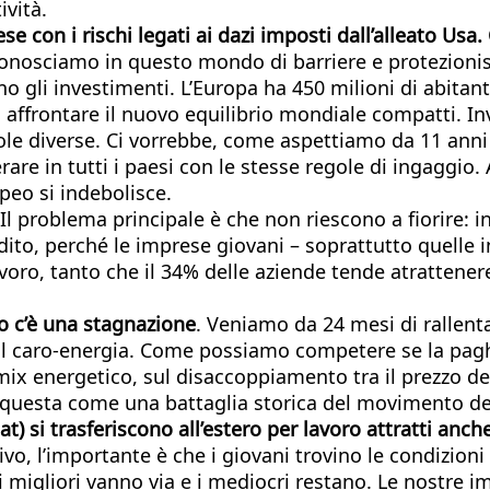
vità.
ese con i rischi legati ai dazi imposti dall’alleato Us
onosciamo in questo mondo di barriere e protezionism
 gli investimenti. L’Europa ha 450 milioni di abitant
frontare il nuovo equilibrio mondiale compatti. In
ole diverse. Ci vorrebbe, come aspettiamo da 11 anni
rare in tutti i paesi con le stesse regole di ingaggio
peo si indebolisce.
 Il problema principale è che non riescono a fiorire:
dito, perché le imprese giovani – soprattutto quelle i
ro, tanto che il 34% delle aziende tende atrattenere
o c’è una stagnazione
. Veniamo da 24 mesi di rallent
l caro-energia. Come possiamo competere se la paghi
ix energetico, sul disaccoppiamento tra il prezzo del 
 questa come una battaglia storica del movimento dei
at) si trasferiscono all’estero per lavoro attratti anch
itivo, l’importante è che i giovani trovino le condizio
 i migliori vanno via e i mediocri restano. Le nostre