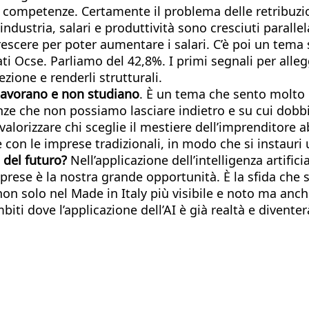
i competenze. Certamente il problema delle retribuzion
l’industria, salari e produttività sono cresciuti para
escere per poter aumentare i salari. C’è poi un tema s
ati Ocse. Parliamo del 42,8%. I primi segnali per alleg
zione e renderli strutturali.
 lavorano e non studiano
. È un tema che sento molto 
enze che non possiamo lasciare indietro e su cui dob
 valorizzare chi sceglie il mestiere dell’imprenditore 
e con le imprese tradizionali, in modo che si instauri
a del futuro?
Nell’applicazione dell’intelligenza artific
imprese è la nostra grande opportunità. È la sfida ch
e non solo nel Made in Italy più visibile e noto ma an
mbiti dove l’applicazione dell’AI è già realtà e dive