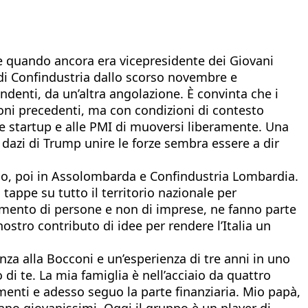
se quando ancora era vicepresidente dei Giovani
 di Confindustria dallo scorso novembre e
denti, da un’altra angolazione. È convinta che i
ioni precedenti, ma con condizioni di contesto
e startup e alle PMI di muoversi liberamente. Una
 dazi di Trump unire le forze sembra essere a dir
ecco, poi in Assolombarda e Confindustria Lombardia.
appe su tutto il territorio nazionale per
vimento di persone e non di imprese, ne fanno parte
tro contributo di idee per rendere l’Italia un
nza alla Bocconi e un’esperienza di tre anni in uno
 di te. La mia famiglia è nell’acciaio da quattro
menti e adesso seguo la parte finanziaria. Mio papà,
no giovanissimi. Oggi il gruppo è un player di