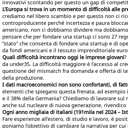
innovativi scontando per questo un gap di competiti
L’Europa si trova in un momento di difficoltà alle pr
crediamo nel libero scambio e per questo non ci ric
controproducente perché incertezza e paura bloccano
americano, non ci dobbiamo dividere ma dobbiamo af
pensare che per fondare una startup ci sono 27 reg
“stato” che consenta di fondare una startup e di ope
da fondi americani e il tessuto imprenditoriale euro
Quali difficoltà incontrano oggi le imprese giovani
?
da under35. La difficoltà maggiore è l’accesso al cre
questione del mismatch fra domanda e offerta di lavo
della produzione.
I dati macroeconomici non sono confortanti, di fatt
elementi che spiegano questa frenata, ad esempio i
e il 38% della Germania? Chiediamo di lavorare sul m
anche sul nucleare di nuova generazione, rivendico
Ogni anno migliaia di italiani (191mila nel 2024 – Ist
Fare esperienze all’estero, di studio e lavoro, è pos
poniamo l’obiettivo di cambiare la narrativa per cui