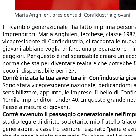
Maria Anghileri, presidente di Confidustria giovani
Il ricambio generazionale l’ha fatto in prima perso
Imprenditori. Maria Anghileri, lecchese, classe 198
vicepresidente di Confindustria, ci racconta le nuov
giovani abbiano voglia di fare, una preparazione – i
peggiori. Per questo è indispensabile creare un ec
norma che sta per diventare realtà e che potrebbe far
poco indispensabile per i 27.
Com’è iniziata la tua avventura in Confindustria gio
Sono stata vicepresidente nazionale, dedicandomi a 
sensibilizzare, appunto, le imprese. Il bello di Con
10mila imprenditori under 40. In questo grande netw
Paese a misura di giovani.
Com’è avvenuto il passaggio generazionale nell’imp
studio legale di diritto societario, mio fratello Gia
generazioni, a casa ho sempre respirato “pane e azie
che da poco è stato nominato Cavaliere del Lavoro,