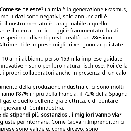
a. Come se ne esce?
La mia è la generazione Erasmus,
o. I dazi sono negativi, solo annunciarli è
i, il nostro mercato è paragonabile a quello
vece il mercato unico oggi è frammentato, basti
 e speriamo diventi presto realtà, un 28esimo
. Altrimenti le imprese migliori vengono acquistate
 in 10 anni abbiamo perso 153mila imprese guidate
nnovative – sono per loro natura rischiose. Poi c’è la
 i propri collaboratori anche in presenza di un calo
amento della produzione industriale, ci sono molti
amo l’87% in più della Francia, il 72% della Spagna
gas e quello dell’energia elettrica, e di puntare
 giovani di Confindustria.
e da stipendi più sostanziosi, i migliori vanno via?
ni giuste per ritornare. Come Giovani Imprenditori ci
 imprese sono valide e, come dicevo, sono