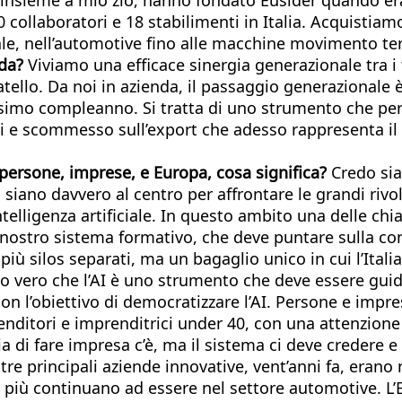
0 collaboratori e 18 stabilimenti in Italia. Acquistiam
avale, nell’automotive fino alle macchine movimento ter
nda?
Viviamo una efficace sinergia generazionale tra i
ello. Da noi in azienda, il passaggio generazionale è
esimo compleanno. Si tratta di uno strumento che pe
i e scommesso sull’export che adesso rappresenta il
 persone, imprese, e Europa, cosa significa?
Credo sia
 siano davvero al centro per affrontare le grandi riv
elligenza artificiale. In questo ambito una delle chia
ostro sistema formativo, che deve puntare sulla co
ù silos separati, ma un bagaglio unico in cui l’Itali
 vero che l’AI è uno strumento che deve essere guida
, con l’obiettivo di democratizzare l’AI. Persone e im
nditori e imprenditrici under 40, con una attenzione 
 di fare impresa c’è, ma il sistema ci deve credere e
tre principali aziende innovative, vent’anni fa, erano
 più continuano ad essere nel settore automotive. L’Eu