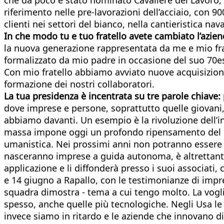
riferimento nelle pre-lavorazioni dell’acciaio, con 90
clienti nei settori del bianco, nella cantieristica n
In che modo tu e tuo fratello avete cambiato l’azie
la nuova generazione rappresentata da me e mio frat
formalizzato da mio padre in occasione del suo 70
Con mio fratello abbiamo avviato nuove acquisizion
formazione dei nostri collaboratori.
La tua presidenza è incentrata su tre parole chiave:
dove imprese e persone, soprattutto quelle giovani,
abbiamo davanti. Un esempio è la rivoluzione dell’int
massa impone oggi un profondo ripensamento del n
umanistica. Nei prossimi anni non potranno essere pi
nasceranno imprese a guida autonoma, è altrettanto
applicazione e li diffonderà presso i suoi associati
e 14 giugno a Rapallo, con le testimonianze di impre
squadra dimostra - tema a cui tengo molto. La voglia
spesso, anche quelle più tecnologiche. Negli Usa le 
invece siamo in ritardo e le aziende che innovano di