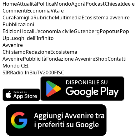
Home
Attualità
Politica
Mondo
Agorà
Podcast
Chiesa
Idee e
Commenti
Economia
Vita e
Cura
Famiglia
Rubriche
Multimedia
Ecosistema avvenire
Pubblicazioni
Edizioni locali
L'economia civile
Gutenberg
Popotus
Pop
Up
Luoghi dell'Infinito
Avvenire
Chi siamo
Redazione
Ecosistema
Avvenire
Pubblicità
Fondazione Avvenire
Shop
Contatti
Mondo CEI
SIR
Radio InBlu
TV2000
FISC