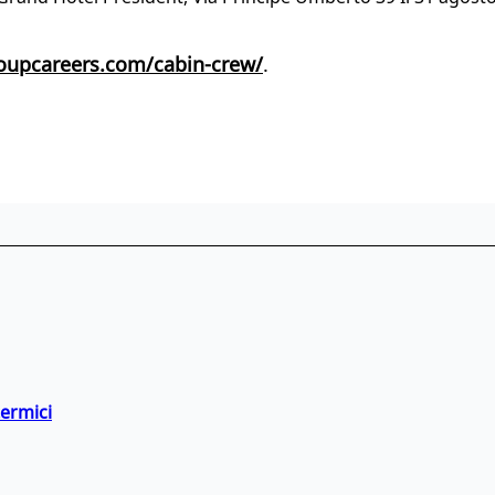
oupcareers.com/cabin-crew/
.
termici