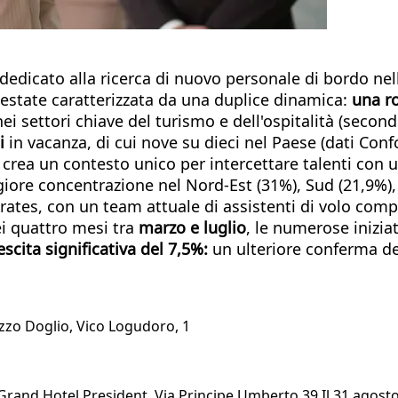
edicato alla ricerca di nuovo personale di bordo nel
 un'estate caratterizzata da una duplice dinamica:
una r
i settori chiave del turismo e dell'ospitalità (secon
i
in vacanza, di cui nove su dieci nel Paese (dati Co
 crea un contesto unico per intercettare talenti con u
ggiore concentrazione nel Nord-Est (31%), Sud (21,9%),
irates, con un team attuale di assistenti di volo co
ei quattro mesi tra
marzo e luglio
, le numerose inizia
escita significativa del 7,5%:
un ulteriore conferma de
lazzo Doglio, Vico Logudoro, 1
 Grand Hotel President, Via Principe Umberto 39 Il 31 agosto 