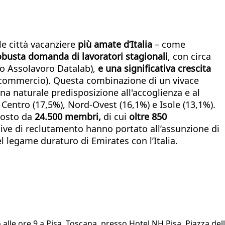
le città vacanziere
più amate d’Italia
– come
obusta domanda di lavoratori stagionali
, con circa
do Assolavoro Datalab),
e una significativa crescita
nfcommercio). Questa combinazione di un vivace
na naturale predisposizione all'accoglienza e al
 Centro (17,5%), Nord-Ovest (16,1%) e Isole (13,1%).
mposto da
24.500 membri,
di cui
oltre 850
tive di reclutamento hanno portato all’assunzione di
l legame duraturo di Emirates con l’Italia.
alle ore 9 a Pisa, Toscana, presso Hotel NH Pisa, Piazza del