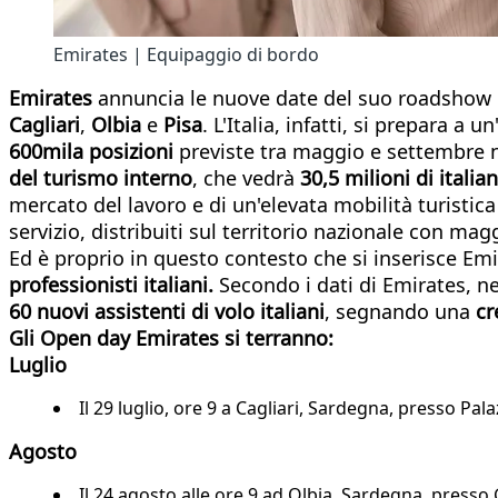
Emirates | Equipaggio di bordo
Emirates
annuncia le nuove date del suo roadshow d
Cagliari
,
Olbia
e
Pisa
. L'Italia, infatti, si prepara a
600mila posizioni
previste tra maggio e settembre ne
del turismo interno
, che vedrà
30,5 milioni di italian
mercato del lavoro e di un'elevata mobilità turistica
servizio, distribuiti sul territorio nazionale con ma
Ed è proprio in questo contesto che si inserisce Em
professionisti italiani.
Secondo i dati di Emirates, n
60 nuovi assistenti di volo italiani
, segnando una
cr
Gli Open day Emirates si terranno:
Luglio
Il 29 luglio, ore 9 a Cagliari, Sardegna, presso Pa
Agosto
Il 24 agosto alle ore 9 ad Olbia, Sardegna, presso