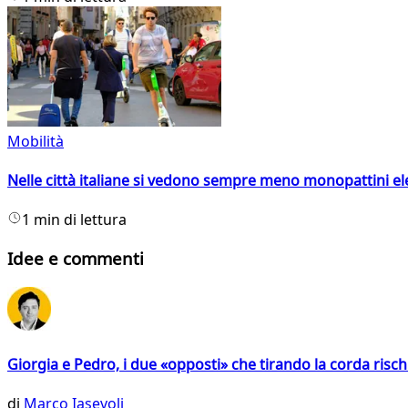
Mobilità
Nelle città italiane si vedono sempre meno monopattini ele
1 min di lettura
Idee e commenti
Giorgia e Pedro, i due «opposti» che tirando la corda risc
di
Marco Iasevoli