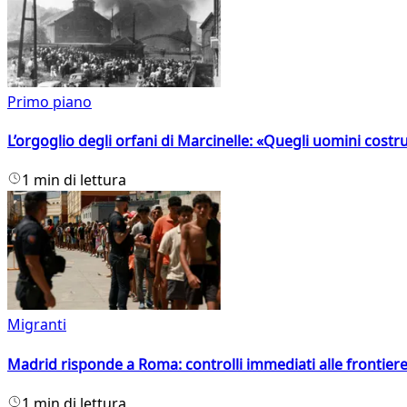
Primo piano
L’orgoglio degli orfani di Marcinelle: «Quegli uomini costr
1 min di lettura
Migranti
Madrid risponde a Roma: controlli immediati alle frontiere p
1 min di lettura