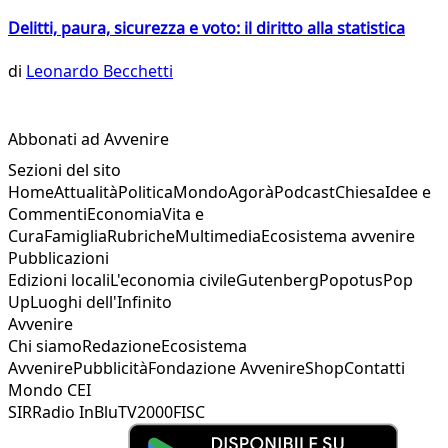
Delitti, paura, sicurezza e voto: il diritto alla statistica
di
Leonardo Becchetti
Abbonati ad Avvenire
Sezioni del sito
Home
Attualità
Politica
Mondo
Agorà
Podcast
Chiesa
Idee e
Commenti
Economia
Vita e
Cura
Famiglia
Rubriche
Multimedia
Ecosistema avvenire
Pubblicazioni
Edizioni locali
L'economia civile
Gutenberg
Popotus
Pop
Up
Luoghi dell'Infinito
Avvenire
Chi siamo
Redazione
Ecosistema
Avvenire
Pubblicità
Fondazione Avvenire
Shop
Contatti
Mondo CEI
SIR
Radio InBlu
TV2000
FISC