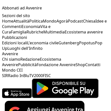
Abbonati ad Avvenire
Sezioni del sito
Home
Attualità
Politica
Mondo
Agorà
Podcast
Chiesa
Idee e
Commenti
Economia
Vita e
Cura
Famiglia
Rubriche
Multimedia
Ecosistema avvenire
Pubblicazioni
Edizioni locali
L'economia civile
Gutenberg
Popotus
Pop
Up
Luoghi dell'Infinito
Avvenire
Chi siamo
Redazione
Ecosistema
Avvenire
Pubblicità
Fondazione Avvenire
Shop
Contatti
Mondo CEI
SIR
Radio InBlu
TV2000
FISC