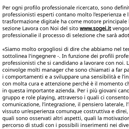
Per ogni profilo professionale ricercato, sono defini
professionisti esperti contano molto l’esperienza e 
trasformazione digitale ha come motore principale 
sezione Lavora con Noi del sito
www.sogei.it
vengono
professionalie il processo di selezione che sarà ado
«Siamo molto orgogliosi di dire che abbiamo nel tem
sottolinea l'ingegnere -. In funzione dei profili prof
professionisti che si candidano a lavorare con noi. L
coinvolge molti manager che sono chiamati a far p
i comportamenti e a sviluppare una sensibilità e l’i
con molta cura e attenzione perché è il momento che 
in questa importante azienda. Per i più giovani can
gruppo e role playing, attraverso i quali ci consen
comunicazione, l’integrazione, il pensiero laterale,
vissuto un’esperienza comunque costruttiva e direi, 
quali sono osservati altri aspetti, quali la motivaz
percorso di studi con i possibili inserimenti nei dive