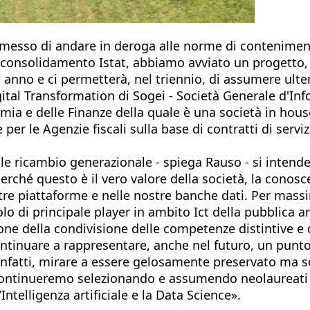
permesso di andare in deroga alle norme di contenimen
 di consolidamento Istat, abbiamo avviato un progett
anno e ci permetterà, nel triennio, di assumere ulter
gital Transformation di Sogei - Società Generale d'Inf
omia e delle Finanze della quale è una società in hous
per le Agenzie fiscali sulla base di contratti di serviz
e ricambio generazionale - spiega Rauso - si intende 
perché questo è il vero valore della società, la conos
stre piattaforme e nelle nostre banche dati. Per massi
olo di principale player in ambito Ict della pubblic
ne della condivisione delle competenze distintive e 
ntinuare a rappresentare, anche nel futuro, un punto 
 infatti, mirare a essere gelosamente preservato ma 
 Continueremo selezionando e assumendo neolaureati e 
ntelligenza artificiale e la Data Science».