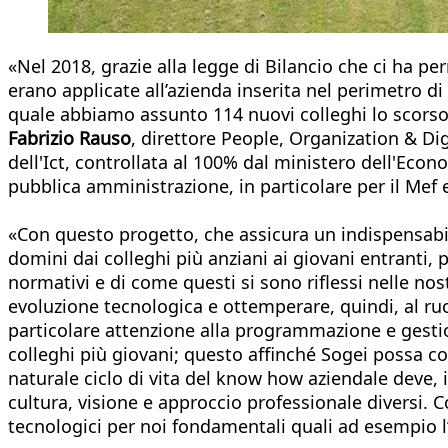
«Nel 2018, grazie alla legge di Bilancio che ci ha 
erano applicate all’azienda inserita nel perimetro
quale abbiamo assunto 114 nuovi colleghi lo scorso 
Fabrizio Rauso
, direttore People, Organization & Di
dell'Ict, controllata al 100% dal ministero dell'Econ
pubblica amministrazione, in particolare per il Mef e 
«Con questo progetto, che assicura un indispensabil
domini dai colleghi più anziani ai giovani entranti, 
normativi e di come questi si sono riflessi nelle no
evoluzione tecnologica e ottemperare, quindi, al ru
particolare attenzione alla programmazione e gestio
colleghi più giovani; questo affinché Sogei possa co
naturale ciclo di vita del know how aziendale deve,
cultura, visione e approccio professionale diversi.
tecnologici per noi fondamentali quali ad esempio l’I