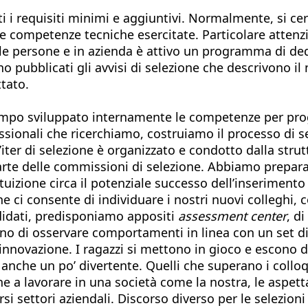
ti i requisiti minimi e aggiuntivi. Normalmente, si ce
le competenze tecniche esercitate. Particolare attenz
le persone e in azienda è attivo un programma di ded
 pubblicati gli avvisi di selezione che descrivono il n
ttato.
po sviluppato internamente le competenze per progett
essionali che ricerchiamo, costruiamo il processo di se
’iter di selezione è organizzato e condotto dalla stru
arte delle commissioni di selezione. Abbiamo prepar
ntuizione circa il potenziale successo dell’inserimen
ci consente di individuare i nostri nuovi colleghi, c
didati, predisponiamo appositi
assessment center
, d
tono di osservare comportamenti in linea con un set d
 l’innovazione. I ragazzi si mettono in gioco e escono
anche un po’ divertente. Quelli che superano i colloq
ione a lavorare in una società come la nostra, le aspe
rsi settori aziendali. Discorso diverso per le selezion