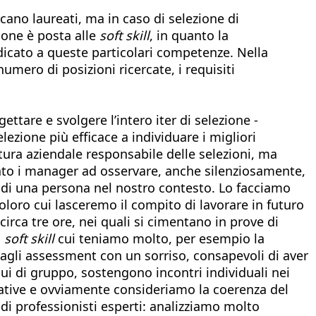
rcano laureati, ma in caso di selezione di
ione è posta alle
soft skill
, in quanto la
icato a queste particolari competenze. Nella
umero di posizioni ricercate, i requisiti
are e svolgere l’intero iter di selezione -
lezione più efficace a individuare i migliori
ttura aziendale responsabile delle selezioni, ma
ato i manager ad osservare, anche silenziosamente,
to di una persona nel nostro contesto. Lo facciamo
oloro cui lasceremo il compito di lavorare in futuro
i circa tre ore, nei quali si cimentano in prove di
i
soft skill
cui teniamo molto, per esempio la
 dagli assessment con un sorriso, consapevoli di aver
ui di gruppo, sostengono incontri individuali nei
ttative e ovviamente consideriamo la coerenza del
i di professionisti esperti: analizziamo molto