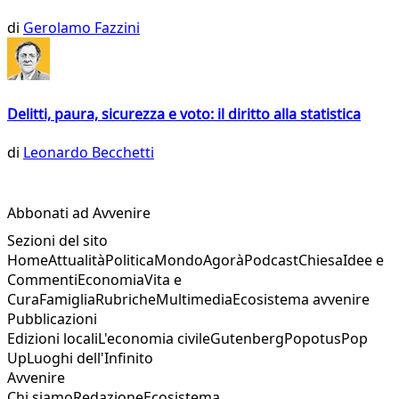
di
Gerolamo Fazzini
Delitti, paura, sicurezza e voto: il diritto alla statistica
di
Leonardo Becchetti
Abbonati ad Avvenire
Sezioni del sito
Home
Attualità
Politica
Mondo
Agorà
Podcast
Chiesa
Idee e
Commenti
Economia
Vita e
Cura
Famiglia
Rubriche
Multimedia
Ecosistema avvenire
Pubblicazioni
Edizioni locali
L'economia civile
Gutenberg
Popotus
Pop
Up
Luoghi dell'Infinito
Avvenire
Chi siamo
Redazione
Ecosistema