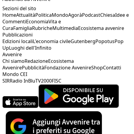
Sezioni del sito
Home
Attualità
Politica
Mondo
Agorà
Podcast
Chiesa
Idee e
Commenti
Economia
Vita e
Cura
Famiglia
Rubriche
Multimedia
Ecosistema avvenire
Pubblicazioni
Edizioni locali
L'economia civile
Gutenberg
Popotus
Pop
Up
Luoghi dell'Infinito
Avvenire
Chi siamo
Redazione
Ecosistema
Avvenire
Pubblicità
Fondazione Avvenire
Shop
Contatti
Mondo CEI
SIR
Radio InBlu
TV2000
FISC