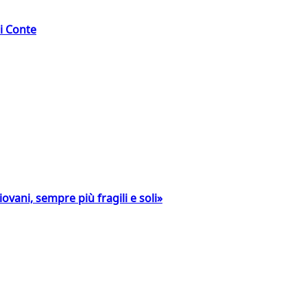
di Conte
ovani, sempre più fragili e soli»