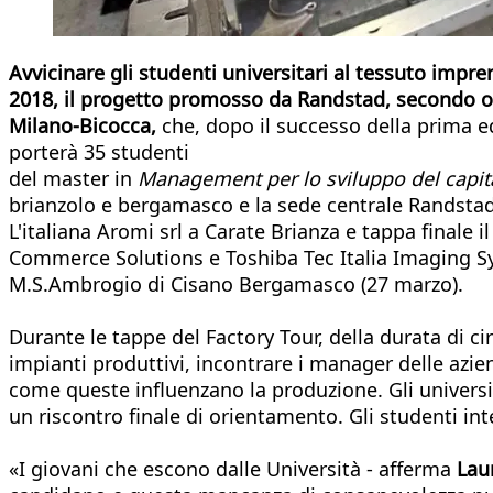
Avvicinare gli studenti universitari al tessuto impren
2018, il progetto promosso da Randstad, secondo ope
Milano-Bicocca,
che, dopo il successo della prima ed
porterà 35 studenti
del master in
Management per lo sviluppo del capi
brianzolo e bergamasco e la sede centrale Randstad 
L'italiana Aromi srl a Carate Brianza e tappa finale 
Commerce Solutions e Toshiba Tec Italia Imaging Sys
M.S.Ambrogio di Cisano Bergamasco (27 marzo).
Durante le tappe del Factory Tour, della durata di circ
impianti produttivi, incontrare i manager delle azien
come queste influenzano la produzione. Gli universi
un riscontro finale di orientamento. Gli studenti int
«I giovani che escono dalle Università - afferma
Laur