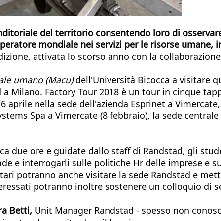
ditoriale del territorio consentendo loro di osservare 
ratore mondiale nei servizi per le risorse umane, in 
izione, attivata lo scorso anno con la collaborazione 
tale umano (Macu)
dell'Università Bicocca a visitare q
a Milano. Factory Tour 2018 è un tour in cinque tappe
il 6 aprile nella sede dell'azienda Esprinet a Vimercat
tems Spa a Vimercate (8 febbraio), la sede centrale 
a due ore e guidate dallo staff di Randstad, gli student
de e interrogarli sulle politiche Hr delle imprese e s
tari potranno anche visitare la sede Randstad e mette
eressati potranno inoltre sostenere un colloquio di sel
a Betti,
Unit Manager Randstad - spesso non conoscono