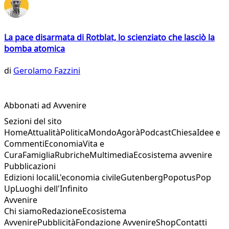
La pace disarmata di Rotblat, lo scienziato che lasciò la
bomba atomica
di
Gerolamo Fazzini
Abbonati ad Avvenire
Sezioni del sito
Home
Attualità
Politica
Mondo
Agorà
Podcast
Chiesa
Idee e
Commenti
Economia
Vita e
Cura
Famiglia
Rubriche
Multimedia
Ecosistema avvenire
Pubblicazioni
Edizioni locali
L'economia civile
Gutenberg
Popotus
Pop
Up
Luoghi dell'Infinito
Avvenire
Chi siamo
Redazione
Ecosistema
Avvenire
Pubblicità
Fondazione Avvenire
Shop
Contatti