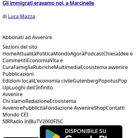
Gli immigrati eravamo noi, a Marcinelle
di
Luca Mazza
Abbonati ad Avvenire
Sezioni del sito
Home
Attualità
Politica
Mondo
Agorà
Podcast
Chiesa
Idee e
Commenti
Economia
Vita e
Cura
Famiglia
Rubriche
Multimedia
Ecosistema avvenire
Pubblicazioni
Edizioni locali
L'economia civile
Gutenberg
Popotus
Pop
Up
Luoghi dell'Infinito
Avvenire
Chi siamo
Redazione
Ecosistema
Avvenire
Pubblicità
Fondazione Avvenire
Shop
Contatti
Mondo CEI
SIR
Radio InBlu
TV2000
FISC