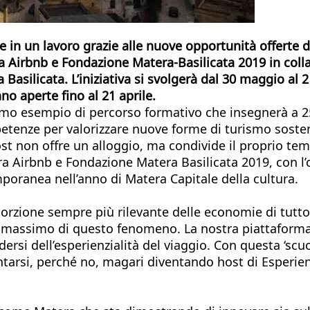
n un lavoro grazie alle nuove opportunità offerte da
a Airbnb e Fondazione Matera-Basilicata 2019 in col
asilicata. L’iniziativa si svolgerà dal 30 maggio al 2
no aperte fino al 21 aprile.
o esempio di percorso formativo che insegnerà a 25 
petenze per valorizzare nuove forme di turismo sosteni
host non offre un alloggio, ma condivide il proprio te
tra Airbnb e Fondazione Matera Basilicata 2019, con l’o
mporanea nell’anno di Matera Capitale della cultura.
rzione sempre più rilevante delle economie di tutto 
l massimo di questo fenomeno. La nostra piattaforma
ndersi dell’esperienzialità del viaggio. Con questa ‘s
entarsi, perché no, magari diventando host di Esperie