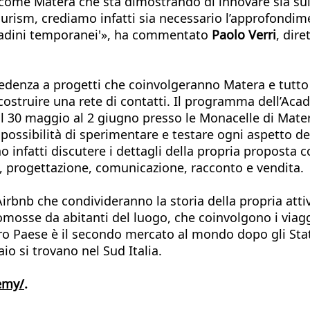
 come Matera che sta dimostrando di innovare sia sul 
tourism, crediamo infatti sia necessario l’approfondim
ttadini temporanei'», ha commentato
Paolo Verri
, dir
edenza a progetti che coinvolgeranno Matera e tutto i
truire una rete di contatti. Il programma dell’Academ
al 30 maggio al 2 giugno presso le Monacelle di Matera
possibilità di sperimentare e testare ogni aspetto dell
fatti discutere i dettagli della propria proposta con 
e, progettazione, comunicazione, racconto e vendita.
irbnb che condivideranno la storia della propria attivi
romosse da abitanti del luogo, che coinvolgono i viag
ro Paese è il secondo mercato al mondo dopo gli Stati
io si trovano nel Sud Italia.
emy/
.