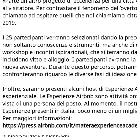
«Parte un altro progetto di eccellenza per una città
al visitatore. Per contrastare il fenomeno dell’over
chiamato ad ospitare quelli che noi chiamiamo 'ci
2019.
I 25 partecipanti verranno selezionati dando la prec
non soltanto conoscenze e strumenti, ma anche di cos
workshop e incontri ispirazionali, che si terranno d
includono vitto e alloggio. I partecipanti avranno la 
nuova avventura. Durante questo percorso, potranno in
confronteranno riguardo le diverse fasi di ideazion
Inoltre, saranno presenti alcuni host di Esperienze A
esperienziale. Le Esperienze Airbnb sono attività p
vista di una persona del posto. Al momento, il nost
Esperienze presenti in Italia, poco meno di un miglia
Per maggiori informazioni:
https://press.airbnb.com/it/materaexperienceacad