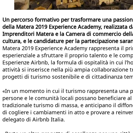
Un percorso formativo per trasformare una passione i
della Matera 2019 Experience Academy, realizzata d
Imprenditori Matera e la Camera di commercio della B
cultura, e le candidature per la partecipazione saran
Matera 2019 Experience Academy rappresenta il prim
esperienziale a sfruttare il proprio talento e le com
Esperienze Airbnb, la formula di ospitalità in cui l’
attività si inserisce nella più ampia collaborazione 
progetti di turismo sostenibile e di cittadinanza te
«In un momento in cui il turismo rappresenta una po
persone e le comunità locali possano beneficiare a
tradizionale turismo di massa, e anticipano il diffo
di cogliere i cambiamenti in atto e provare a reinv
delegato di Airbnb Italia.