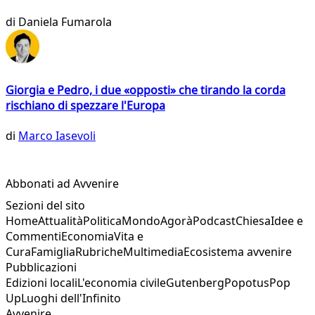
di
Daniela Fumarola
Giorgia e Pedro, i due «opposti» che tirando la corda
rischiano di spezzare l'Europa
di
Marco Iasevoli
Abbonati ad Avvenire
Sezioni del sito
Home
Attualità
Politica
Mondo
Agorà
Podcast
Chiesa
Idee e
Commenti
Economia
Vita e
Cura
Famiglia
Rubriche
Multimedia
Ecosistema avvenire
Pubblicazioni
Edizioni locali
L'economia civile
Gutenberg
Popotus
Pop
Up
Luoghi dell'Infinito
Avvenire