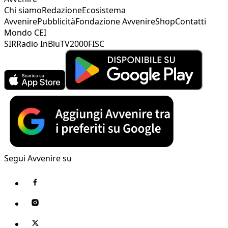
Chi siamo
Redazione
Ecosistema
Avvenire
Pubblicità
Fondazione Avvenire
Shop
Contatti
Mondo CEI
SIR
Radio InBlu
TV2000
FISC
Segui Avvenire su