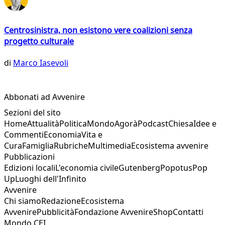
Centrosinistra, non esistono vere coalizioni senza
progetto culturale
di
Marco Iasevoli
Abbonati ad Avvenire
Sezioni del sito
Home
Attualità
Politica
Mondo
Agorà
Podcast
Chiesa
Idee e
Commenti
Economia
Vita e
Cura
Famiglia
Rubriche
Multimedia
Ecosistema avvenire
Pubblicazioni
Edizioni locali
L'economia civile
Gutenberg
Popotus
Pop
Up
Luoghi dell'Infinito
Avvenire
Chi siamo
Redazione
Ecosistema
Avvenire
Pubblicità
Fondazione Avvenire
Shop
Contatti
Mondo CEI