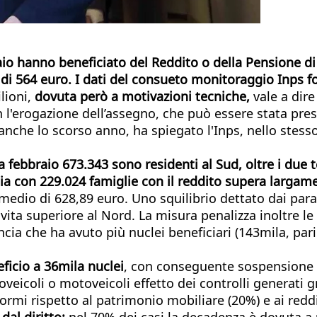
io hanno beneficiato del Reddito o della Pensione di C
di 564 euro. I dati del consueto monitoraggio Inps
fo
lioni,
dovuta però a motivazioni tecniche,
vale a dire
n l'erogazione dell’assegno, che può essere stata pre
 anche lo scorso anno, ha spiegato l'Inps, nello stess
a febbraio 673.343 sono residenti al Sud, oltre i due t
a con 229.024 famiglie con il reddito supera largamen
medio di 628,89 euro. Uno squilibrio dettato dai para
ita superiore al Nord. La misura penalizza inoltre l
incia che ha avuto più nuclei beneficiari (143mila, pa
eficio a 36mila nuclei
, con conseguente sospensione e
toveicoli o motoveicoli effetto dei controlli generati 
rmi rispetto al patrimonio mobiliare (20%) e ai reddit
dal diritto:
nel 70% dei casi la decadenza è dovuta a