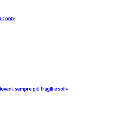
di Conte
ovani, sempre più fragili e soli»