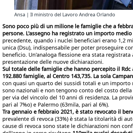
Ansa | Il ministro del Lavoro Andrea Orlando
Sono poco più di un milione le famiglie che a febbra
persone. L'assegno ha registrato un importo medio 
precedente, quando i nuclei beneficiari erano 1,2 mi
unica (Dsu), indispensabile per poter proseguire co
beneficio. Un'analoga flessione era stata registrata
presentazione delle nuove dichiarazioni.
Sul totale delle famiglie che hanno percepito il Rdc 
192.880 famiglie, al Centro 143,735. La sola Campani
con quasi un quarto dei sussidi totali e un importo 
sono nazionali e non tengono conto del costo della v
per via del vincolo del 10 anni di residenza. La prov
pari al 7%o) e Palermo (63mila, pari al 6%).
Tra gennaio e febbraio 2021, è stato revocato il ben
prevalente di revoca (33%) è stata la titolarità di au
cause di revoca sono state le dichiarazioni non confo
dell'anno in corso risultano
110mila nuclei decaduti 