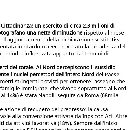
ittadinanza: un esercito di circa 2,3 milioni di
tografano una netta diminuzione
rispetto al mese
 all'aggiornamento della dichiarazione sostitutiva
sentata in ritardo o aver provocato la decadenza del
o periodo, influenzata appunto dai termini di
erzi del totale. Al Nord percepiscono il sussidio
te i nuclei percettori dell'intero Nord
del Paese
metri stringenti previsti per ottenere l’assegno che
e famiglie immigrate, che vivono soprattutto al Nord,
ri al 14%) è stata Napoli, seguita da Roma (68mila,
 azione di recupero del pregresso: la causa
grazie alla convenzione attivata da Inps con Aci. Altre
i da attività lavorativa (18%). Sempre dall'inizio
 una nuova DSU con valori che portano sopra soglia