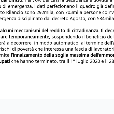
ito di emergenza, i dati perfezionano il quadro già def
reto Rilancio sono 292mila, con 703mila persone coin
emergenza disciplinato dal decreto Agosto, con 584mi
 alcuni meccanismi del reddito di cittadinanza. Il 
vorare temporaneamente,
sospendendo il beneficio del 
derà a decorrere, in modo automatico, al termine dell’a
rischi di povertà che interessa una fascia di lavorator
amite
l’innalzamento della soglia massima dell’ammonta
cupati
che hanno terminato, tra il 1° luglio 2020 e il 2