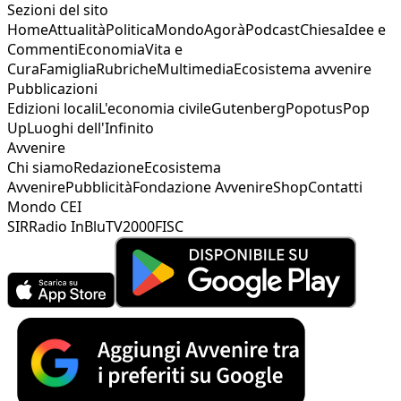
Sezioni del sito
Home
Attualità
Politica
Mondo
Agorà
Podcast
Chiesa
Idee e
Commenti
Economia
Vita e
Cura
Famiglia
Rubriche
Multimedia
Ecosistema avvenire
Pubblicazioni
Edizioni locali
L'economia civile
Gutenberg
Popotus
Pop
Up
Luoghi dell'Infinito
Avvenire
Chi siamo
Redazione
Ecosistema
Avvenire
Pubblicità
Fondazione Avvenire
Shop
Contatti
Mondo CEI
SIR
Radio InBlu
TV2000
FISC