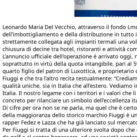
Leonardo Maria Del Vecchio, attraverso il fondo Lmd
dell’imbottigliamento e della distribuzione in tutto 
strettamente collegata agli impianti termali una volt
chiusura di decine tra hotel, ristoranti e attività com
L’annuncio ufficiale dell’operazione è arrivato oggi, 
soprattutto in virtù della quota intangibile, pari al
quarto figlio del patron di Luxottica, e proprietari
Fiuggi e che tra l’altro recita testualmente: “Cred
qualità uniche, sia in Italia che all’estero. Vediamo
Italia. Il nostro legame con i territori e i valori c
concreto per rilanciare un simbolo dell’eccellenza i
Di cifre per ora non se ne parla, ma quel che è cert
della maggioranza dello storico marchio Fiuggi è un 
rapper Fedez e Lazza che ha già lanciato sul mercat
Per Fiuggi si tratta di una ulteriore svolta dopo ch
da golf e al centro benessere, ad una società conten