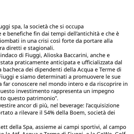
uggi spa, la società che si occupa
 e benefiche fin dai tempi dell’antichità e che è
ombati in una crisi così forte da portare alla
ra diretti e stagionali.
 sindaco di Fiuggi, Alioska Baccarini, anche e
 stata praticamente anticipata e ufficializzata dal
lla bacheca dei dipendenti della Acqua e Terme di
i Fiuggi e siamo determinati a promuovere le sue
da far conoscere nel mondo intero e da riscoprire in
one. Questo investimento rappresenta un impegno
vato questo patrimonio”.
estire ancor di più, nel beverage: l’acquisizione
tato a rilevare il 54% della Boem, società dei
ett della Spa, assieme ai campi sportivi, al campo
o la Atf, Acqua e Terme di Fiuggi, e la GoWe, Golf