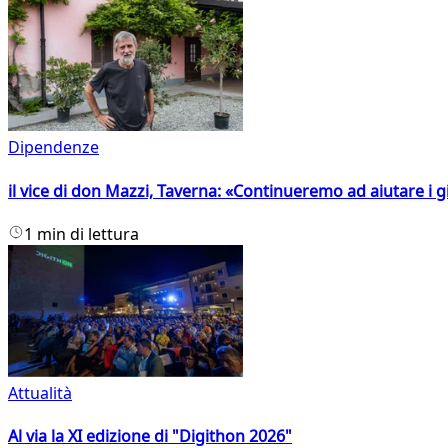
Dipendenze
il vice di don Mazzi, Taverna: «Continueremo ad aiutare i gi
1 min di lettura
Attualità
Al via la XI edizione di "Digithon 2026"