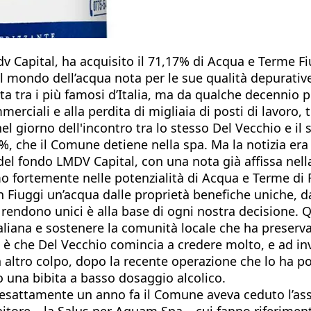
v Capital, ha acquisito il 71,17% di Acqua e Terme Fi
il mondo dell’acqua nota per le sue qualità depurative
a tra i più famosi d’Italia, ma da qualche decennio pi
merciali e alla perdita di migliaia di posti di lavoro, t
nel giorno dell'incontro tra lo stesso Del Vecchio e il
 5%, che il Comune detiene nella spa. Ma la notizia era
o del fondo LMDV Capital, con una nota già affissa ne
iamo fortemente nelle potenzialità di Acqua e Terme d
 in Fiuggi un’acqua dalle proprietà benefiche uniche, 
he li rendono unici è alla base di ogni nostra decisi
taliana e sostenere la comunità locale che ha preser
o è che Del Vecchio comincia a credere molto, e ad inv
altro colpo, dopo la recente operazione che lo ha por
o una bibita a basso dosaggio alcolico.
e esattamente un anno fa il Comune aveva ceduto l’ass
itore – la Salus per Aquam Spa – cui fanno riferiment