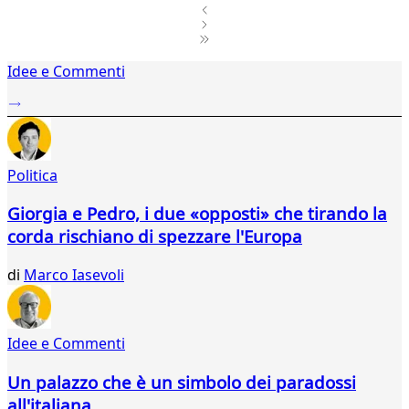
1
Idee e Commenti
2
...
551
552
553
Politica
554
555
Giorgia e Pedro, i due «opposti» che tirando la
556
corda rischiano di spezzare l'Europa
557
558
di
Marco Iasevoli
559
560
561
562
Idee e Commenti
563
564
Un palazzo che è un simbolo dei paradossi
565
all'italiana