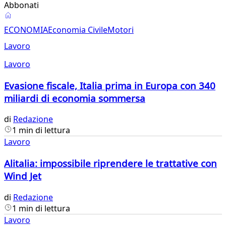
Abbonati
Lavoro
ECONOMIA
Economia Civile
Motori
Lavoro
Lavoro
Evasione fiscale, Italia prima in Europa con 340
miliardi di economia sommersa
di
Redazione
1 min di lettura
Lavoro
Alitalia: impossibile riprendere le trattative con
Wind Jet
di
Redazione
1 min di lettura
Lavoro