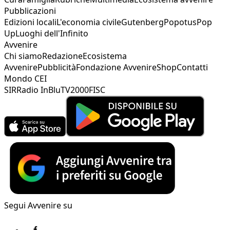
Pubblicazioni
Edizioni locali
L'economia civile
Gutenberg
Popotus
Pop
Up
Luoghi dell'Infinito
Avvenire
Chi siamo
Redazione
Ecosistema
Avvenire
Pubblicità
Fondazione Avvenire
Shop
Contatti
Mondo CEI
SIR
Radio InBlu
TV2000
FISC
Segui Avvenire su