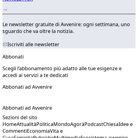
Le newsletter gratuite di Avvenire: ogni settimana, uno
sguardo che va oltre la notizia.
Iscriviti alle newsletter
Abbonati
Scegli l’abbonamento più adatto alle tue esigenze e
accedi ai servizi a te dedicati
Abbonati ad Avvenire
Abbonati ad Avvenire
Sezioni del sito
Home
Attualità
Politica
Mondo
Agorà
Podcast
Chiesa
Idee e
Commenti
Economia
Vita e
Cura
Famiglia
Rubriche
Multimedia
Ecosistema avvenire