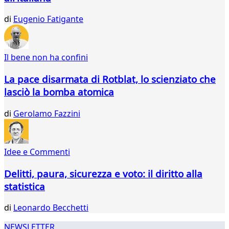
566
567
di
Eugenio Fatigante
568
569
570
Il bene non ha confini
571
572
La pace disarmata di Rotblat, lo scienziato che
lasciò la bomba atomica
di
Gerolamo Fazzini
Idee e Commenti
Delitti, paura, sicurezza e voto: il diritto alla
statistica
di
Leonardo Becchetti
NEWSLETTER