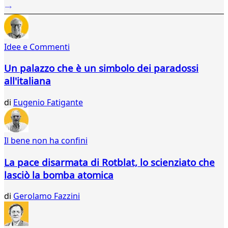
...
541
542
543
Idee e Commenti
544
545
Un palazzo che è un simbolo dei paradossi
546
all'italiana
547
548
di
Eugenio Fatigante
549
550
551
552
Il bene non ha confini
553
554
La pace disarmata di Rotblat, lo scienziato che
555
lasciò la bomba atomica
556
557
di
Gerolamo Fazzini
558
559
560