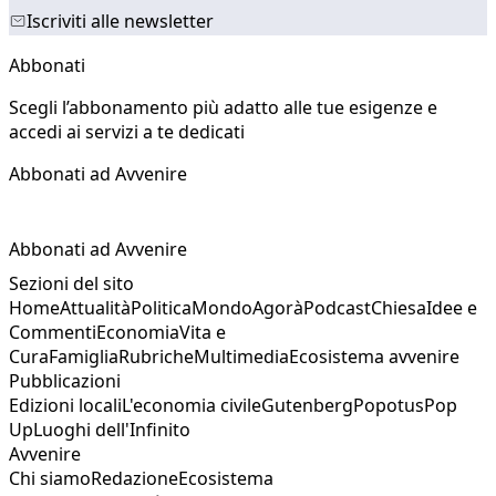
Iscriviti alle newsletter
Abbonati
Scegli l’abbonamento più adatto alle tue esigenze e
accedi ai servizi a te dedicati
Abbonati ad Avvenire
Abbonati ad Avvenire
Sezioni del sito
Home
Attualità
Politica
Mondo
Agorà
Podcast
Chiesa
Idee e
Commenti
Economia
Vita e
Cura
Famiglia
Rubriche
Multimedia
Ecosistema avvenire
Pubblicazioni
Edizioni locali
L'economia civile
Gutenberg
Popotus
Pop
Up
Luoghi dell'Infinito
Avvenire
Chi siamo
Redazione
Ecosistema