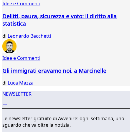
Idee e Commenti
561
562
Delitti, paura, sicurezza e voto: il diritto alla
563
statistica
564
565
di
Leonardo Becchetti
566
567
568
569
Idee e Commenti
...
Gli immigrati eravamo noi, a Marcinelle
571
572
di
Luca Mazza
NEWSLETTER
Le newsletter gratuite di Avvenire: ogni settimana, uno
sguardo che va oltre la notizia.