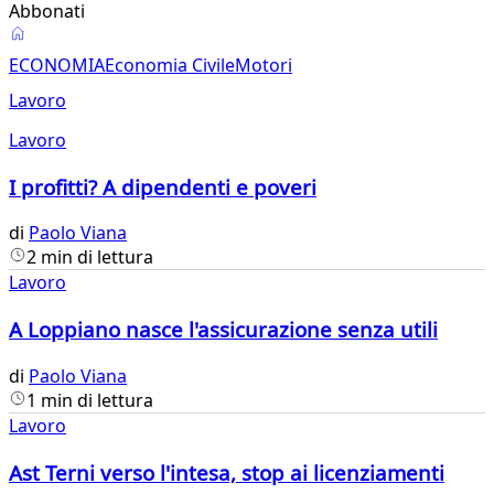
Abbonati
Lavoro
ECONOMIA
Economia Civile
Motori
Lavoro
Lavoro
I profitti? A dipendenti e poveri
di
Paolo Viana
2 min di lettura
Lavoro
A Loppiano nasce l'assicurazione senza utili
di
Paolo Viana
1 min di lettura
Lavoro
Ast Terni verso l'intesa, stop ai licenziamenti