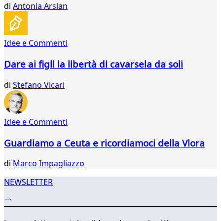
563
di
Antonia Arslan
564
565
566
Idee e Commenti
567
568
Dare ai figli la libertà di cavarsela da soli
569
570
di
Stefano Vicari
571
572
Idee e Commenti
Guardiamo a Ceuta e ricordiamoci della Vlora
di
Marco Impagliazzo
NEWSLETTER