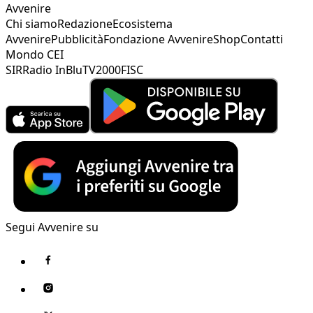
Avvenire
Chi siamo
Redazione
Ecosistema
Avvenire
Pubblicità
Fondazione Avvenire
Shop
Contatti
Mondo CEI
SIR
Radio InBlu
TV2000
FISC
Segui Avvenire su