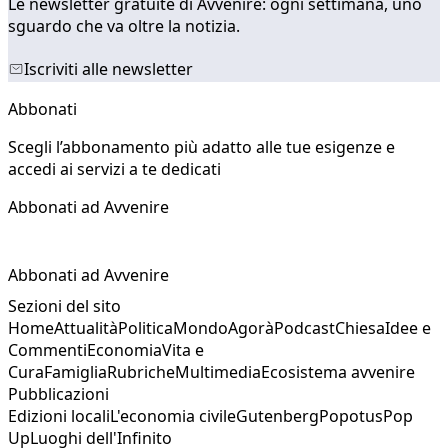
Le newsletter gratuite di Avvenire: ogni settimana, uno
sguardo che va oltre la notizia.
Iscriviti alle newsletter
Abbonati
Scegli l’abbonamento più adatto alle tue esigenze e
accedi ai servizi a te dedicati
Abbonati ad Avvenire
Abbonati ad Avvenire
Sezioni del sito
Home
Attualità
Politica
Mondo
Agorà
Podcast
Chiesa
Idee e
Commenti
Economia
Vita e
Cura
Famiglia
Rubriche
Multimedia
Ecosistema avvenire
Pubblicazioni
Edizioni locali
L'economia civile
Gutenberg
Popotus
Pop
Up
Luoghi dell'Infinito