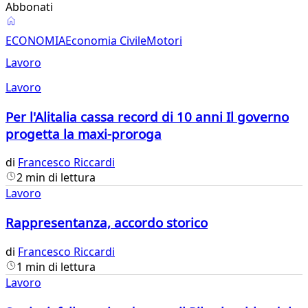
Abbonati
Lavoro
ECONOMIA
Economia Civile
Motori
Lavoro
Lavoro
Per l'Alitalia cassa record di 10 anni Il governo
progetta la maxi-proroga
di
Francesco Riccardi
2 min di lettura
Lavoro
Rappresentanza, accordo storico
di
Francesco Riccardi
1 min di lettura
Lavoro