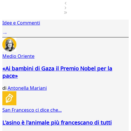
1
Idee e Commenti
2
...
548
549
550
Medio Oriente
551
552
«Ai bambini di Gaza il Premio Nobel per la
553
pace»
554
555
di
Antonella Mariani
556
557
558
559
San Francesco ci dice che...
560
561
L'asino è l'animale più francescano di tutti
562