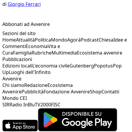
di
Giorgio Ferrari
Abbonati ad Avvenire
Sezioni del sito
Home
Attualità
Politica
Mondo
Agorà
Podcast
Chiesa
Idee e
Commenti
Economia
Vita e
Cura
Famiglia
Rubriche
Multimedia
Ecosistema avvenire
Pubblicazioni
Edizioni locali
L'economia civile
Gutenberg
Popotus
Pop
Up
Luoghi dell'Infinito
Avvenire
Chi siamo
Redazione
Ecosistema
Avvenire
Pubblicità
Fondazione Avvenire
Shop
Contatti
Mondo CEI
SIR
Radio InBlu
TV2000
FISC