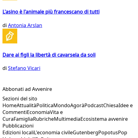
L'asino è l'animale più francescano di tutti
di
Antonia Arslan
Dare ai figli la libertà di cavarsela da soli
di
Stefano Vicari
Abbonati ad Avvenire
Sezioni del sito
Home
Attualità
Politica
Mondo
Agorà
Podcast
Chiesa
Idee e
Commenti
Economia
Vita e
Cura
Famiglia
Rubriche
Multimedia
Ecosistema avvenire
Pubblicazioni
Edizioni locali
L'economia civile
Gutenberg
Popotus
Pop