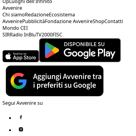
Up
Luoghi dell'Infinito
Avvenire
Chi siamo
Redazione
Ecosistema
Avvenire
Pubblicità
Fondazione Avvenire
Shop
Contatti
Mondo CEI
SIR
Radio InBlu
TV2000
FISC
Segui Avvenire su