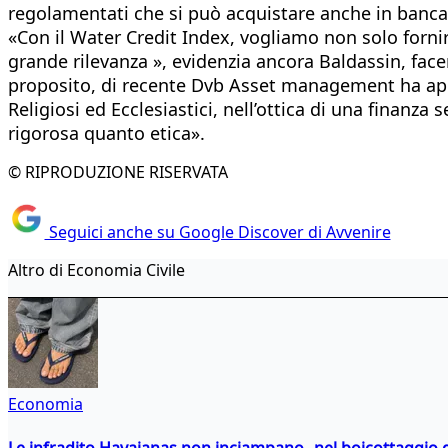
regolamentati che si può acquistare anche in banca c
«Con il Water Credit Index, vogliamo non solo fornir
grande rilevanza », evidenzia ancora Baldassin, face
proposito, di recente Dvb Asset management ha apert
Religiosi ed Ecclesiastici, nell’ottica di una finan
rigorosa quanto etica».
© RIPRODUZIONE RISERVATA
Seguici anche su Google Discover di Avvenire
Altro di Economia Civile
Economia
Le infradito Havaianas non inciampano nel boicottaggio d