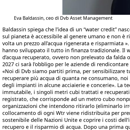
Eva Baldassin, ceo di Dvb Asset Management
Baldassin spiega che l’idea di un “water credit” nasc
sul pianeta è accessibile al genere umano e non è r
volta un prezzo all’acqua rigenerata e risparmiata ».
hanno sviluppato il tutto in finanza tradizionale. Il
d’acqua recuperato, ovvero non prelevato da falda o 
2027 ci sarà l’obbligo per le aziende di rendicontare
«Noi di Dvb siamo partiti prima, per sensibilizzare 
recuperare più acqua di quanta ne consumano, noi 
degli impianti in alcune acciaierie e concerie». La t
immutabile, i singoli metri cubi trattati e recuperat
registrato, che corrisponde ad un metro cubo nonpr
organizzazioni che intendono ritirarlo (eliminarlo i
collocamento di ogni Wtr viene ridistribuita per premi
sostenibile delle Nazioni Unite e coprire i costi dell
recupero e il risparmio di acqua. Dopo una prima qu