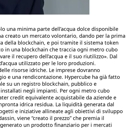
 solo una minima parte dell’acqua dolce disponibile
ha creato un mercato volontario, dando per la prima
ra della blockchain, e poi tramite il sistema token
rato in una blockchain che traccia ogni metro cubo
e il recupero dell’acqua e il suo riutilizzo». Dal
’acqua utilizzato per le loro produzioni.
delle risorse idriche. Le imprese dovranno
io e una rendicontazione. Hypercube ha già fatto
ale su un registro blockchain, pubblico e
 installati negli impianti. Per ogni metro cubo
er credit equivalente acquistabile da aziende e
mpronta idrica residua. La liquidità generata dal
etti e iniziative allineate agli obiettivi di sviluppo
assin, viene “creato il prezzo” che premia il
generato un prodotto finanziario per i mercati