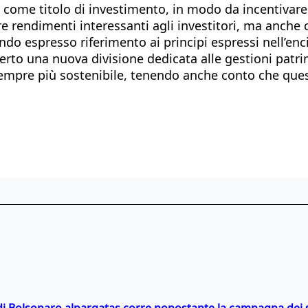
ome titolo di investimento, in modo da incentivare an
e rendimenti interessanti agli investitori, ma anche 
ndo espresso riferimento ai principi espressi nell’enc
o una nuova divisione dedicata alle gestioni patrimon
za sempre più sostenibile, tenendo anche conto che qu
i Bolsonaro alpargatas corre nonostante la campagna dei so