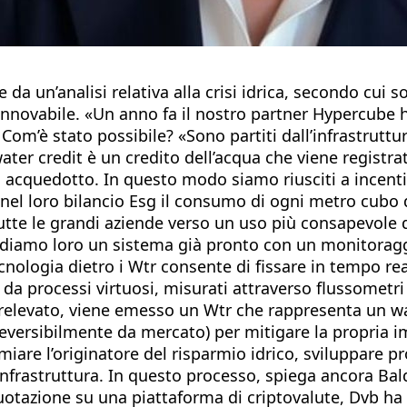
e da un’analisi relativa alla crisi idrica, secondo cui
innovabile. «Un anno fa il nostro partner Hypercube 
 Com’è stato possibile? «Sono partiti dall’infrastruttu
 water credit è un credito dell’acqua che viene regist
acquedotto. In questo modo siamo riusciti a incentivar
 nel loro bilancio Esg il consumo di ogni metro cubo d
tutte le grandi aziende verso un uso più consapevole 
diamo loro un sistema già pronto con un monitoragg
ecnologia dietro i Wtr consente di fissare in tempo re
i da processi virtuosi, misurati attraverso flussometri
elevato, viene emesso un Wtr che rappresenta un wat
rreversibilmente da mercato) per mitigare la propria i
are l’originatore del risparmio idrico, sviluppare prog
’infrastruttura. In questo processo, spiega ancora Bald
otazione su una piattaforma di criptovalute, Dvb ha 